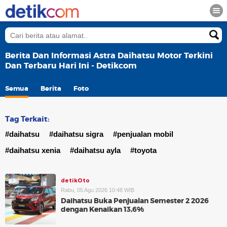
Berita Dan Informasi Astra Daihatsu Motor Terkini
Dan Terbaru Hari Ini - Detikcom
Semua
Berita
Foto
Tag Terkait:
#daihatsu
#daihatsu sigra
#penjualan mobil
#daihatsu xenia
#daihatsu ayla
#toyota
detikOto
Rabu, 05 Agu 2026 10:48 WIB
Daihatsu Buka Penjualan Semester 2 2026
dengan Kenaikan 13,6%