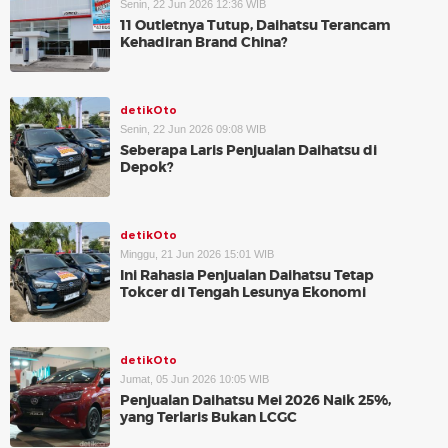
Senin, 22 Jun 2026 12:36 WIB
11 Outletnya Tutup, Daihatsu Terancam
Kehadiran Brand China?
detikOto
Senin, 22 Jun 2026 09:08 WIB
Seberapa Laris Penjualan Daihatsu di
Depok?
detikOto
Minggu, 21 Jun 2026 15:01 WIB
Ini Rahasia Penjualan Daihatsu Tetap
Tokcer di Tengah Lesunya Ekonomi
detikOto
Jumat, 05 Jun 2026 10:05 WIB
Penjualan Daihatsu Mei 2026 Naik 25%,
yang Terlaris Bukan LCGC