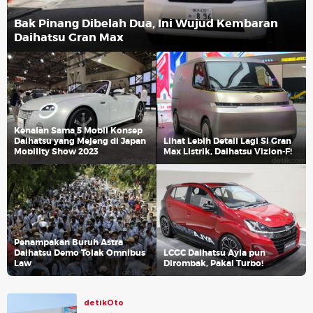
Bak Pinang Dibelah Dua, Ini Wujud Kembaran
Daihatsu Gran Max
Kenalan Sama 5 Mobil Konsep
Daihatsu yang Mejeng di Japan
Lihat Lebih Detail Lagi Si Gran
Mobility Show 2023
Max Listrik, Daihatsu Vizion-F!
Penampakan Buruh Astra
Daihatsu Demo Tolak Omnibus
LCGC Daihatsu Ayla pun
Law
Dirombak, Pakai Turbo!
detikOto