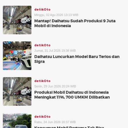
detikOto
Minggu, 02 Agu 2026 13:13 WIB
Mantap! Daihatsu Sudah Produksi 9 Juta
Mobil di Indonesia
detikOto
Jumat, 31 Jul 2026 19:38 WIB
Daihatsu Luncurkan Model Baru Terios dan
Sigra
detikOto
Senin, 29 Jun 2026 20:24 WIB
Produksi Mobil Daihatsu di Indonesia
Meningkat 11%, 700 UMKM Dilibatkan
detikOto
Rabu, 24 Jun 2026 16:37 WIB