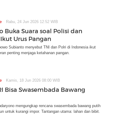
e
Rabu, 24 Jun 2026 12:52 WIB
 Buka Suara soal Polisi dan
 Ikut Urus Pangan
owo Subianto menyebut TNI dan Polri di Indonesia ikut
an penting menjaga ketahanan pangan.
e
Kamis, 18 Jun 2026 08:00 WIB
RI Bisa Swasembada Bawang
daryono mengungkap rencana swasembada bawang putih
un untuk kurangi impor. Tantangan utama: lahan dan bibit.