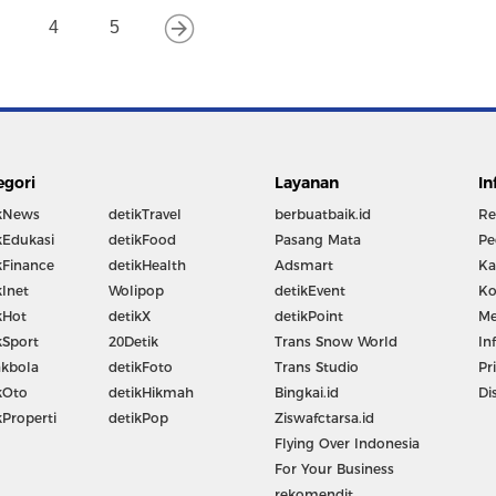
4
5
egori
Layanan
In
kNews
detikTravel
berbuatbaik.id
Re
kEdukasi
detikFood
Pasang Mata
Pe
kFinance
detikHealth
Adsmart
Ka
kInet
Wolipop
detikEvent
Ko
kHot
detikX
detikPoint
Me
kSport
20Detik
Trans Snow World
In
kbola
detikFoto
Trans Studio
Pr
kOto
detikHikmah
Bingkai.id
Di
kProperti
detikPop
Ziswafctarsa.id
Flying Over Indonesia
For Your Business
rekomendit