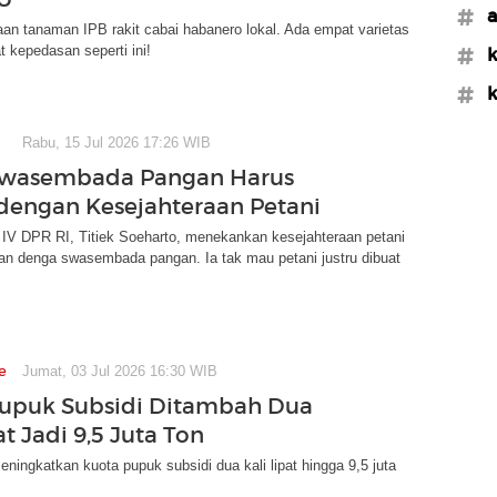
#a
an tanaman IPB rakit cabai habanero lokal. Ada empat varietas
t kepedasan seperti ini!
#
#k
Rabu, 15 Jul 2026 17:26 WIB
 Swasembada Pangan Harus
 dengan Kesejahteraan Petani
 IV DPR RI, Titiek Soeharto, menekankan kesejahteraan petani
gan denga swasembada pangan. Ia tak mau petani justru dibuat
e
Jumat, 03 Jul 2026 16:30 WIB
upuk Subsidi Ditambah Dua
at Jadi 9,5 Juta Ton
ningkatkan kuota pupuk subsidi dua kali lipat hingga 9,5 juta