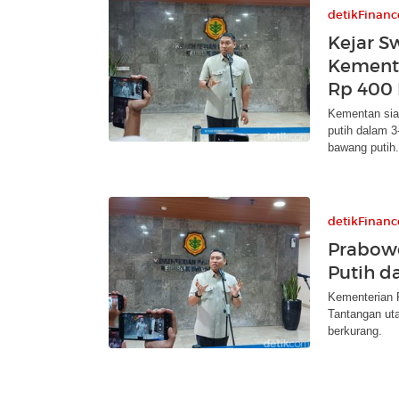
detikFinanc
Kejar S
Kement
Rp 400
Kementan sia
putih dalam 3
bawang putih.
detikFinanc
Prabow
Putih d
Kementerian 
Tantangan uta
berkurang.