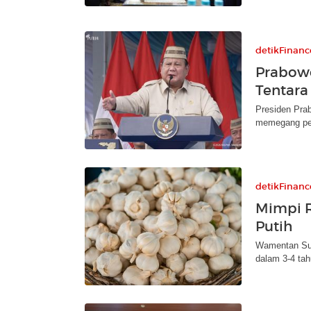
detikFinanc
Prabowo
Tentara
Presiden Prab
memegang per
detikFinanc
Mimpi 
Putih
Wamentan Su
dalam 3-4 tah