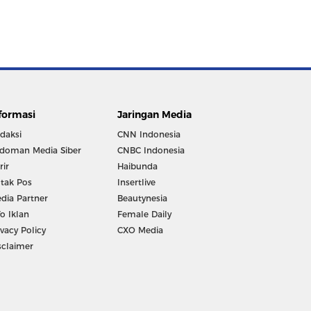
formasi
Jaringan Media
daksi
CNN Indonesia
doman Media Siber
CNBC Indonesia
rir
Haibunda
tak Pos
Insertlive
dia Partner
Beautynesia
fo Iklan
Female Daily
ivacy Policy
CXO Media
sclaimer