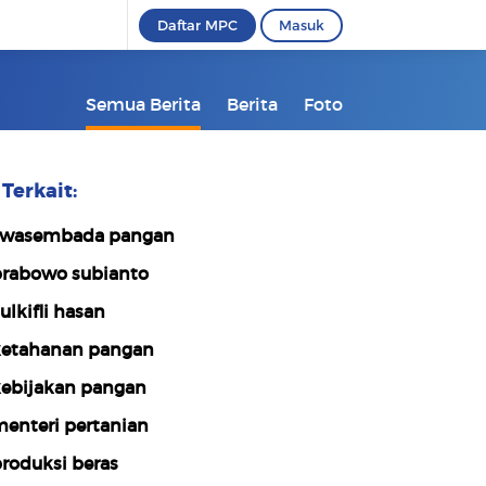
Daftar MPC
Masuk
Semua Berita
Berita
Foto
Terkait:
wasembada pangan
rabowo subianto
ulkifli hasan
etahanan pangan
ebijakan pangan
enteri pertanian
roduksi beras