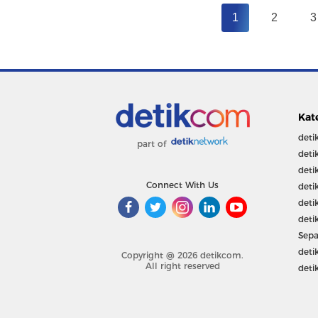
1
2
3
Kat
deti
part of
deti
deti
Connect With Us
deti
deti
deti
Sepa
deti
Copyright @ 2026 detikcom.
All right reserved
deti