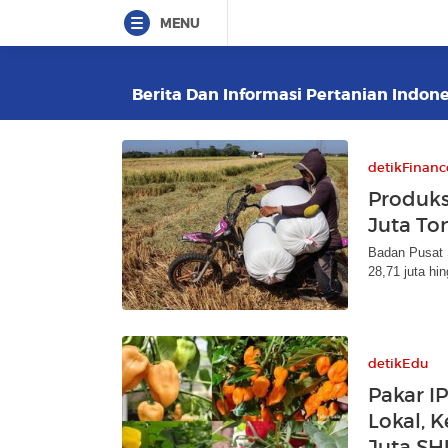
MENU
Berita Dan Informasi Pertanian Indone
detikFinanc
Produks
Juta To
Badan Pusat 
28,71 juta hi
detikEdu
Pakar I
Lokal, 
Juta SH