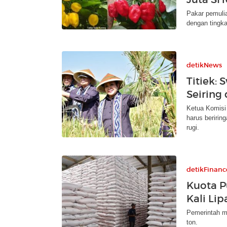
Pakar pemulia
dengan tingka
detikNews
Titiek:
Seiring
Ketua Komisi
harus beririn
rugi.
detikFinanc
Kuota P
Kali Lip
Pemerintah me
ton.