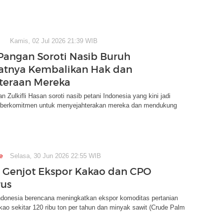
Kamis, 02 Jul 2026 21:39 WIB
angan Soroti Nasib Buruh
aatnya Kembalikan Hak dan
teraan Mereka
n Zulkifli Hasan soroti nasib petani Indonesia yang kini jadi
Ia berkomitmen untuk menyejahterakan mereka dan mendukung
e
Selasa, 30 Jun 2026 22:55 WIB
l Genjot Ekspor Kakao dan CPO
rus
ndonesia berencana meningkatkan ekspor komoditas pertanian
o sekitar 120 ribu ton per tahun dan minyak sawit (Crude Palm