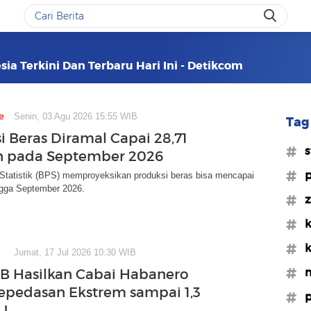
sia Terkini Dan Terbaru Hari Ini - Detikcom
e
Senin, 03 Agu 2026 15:55 WIB
Tag 
i Beras Diramal Capai 28,71
#s
n pada September 2026
#p
Statistik (BPS) memproyeksikan produksi beras bisa mencapai
ngga September 2026.
#z
#k
#k
Jumat, 17 Jul 2026 10:30 WIB
#m
PB Hasilkan Cabai Habanero
Kepedasan Ekstrem sampai 1,3
#p
U