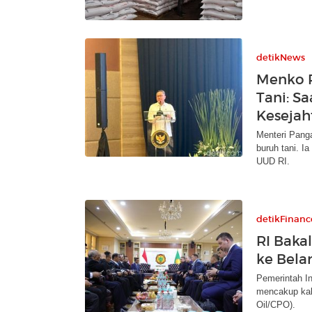
detikNews
Menko P
Tani: S
Kesejah
Menteri Panga
buruh tani. 
UUD RI.
detikFinanc
RI Baka
ke Bela
Pemerintah I
mencakup kaka
Oil/CPO).