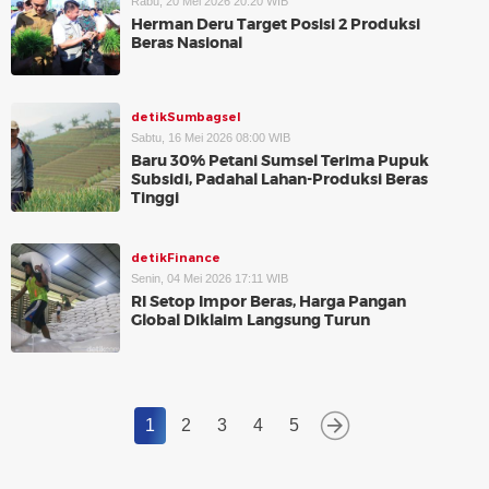
Rabu, 20 Mei 2026 20:20 WIB
Herman Deru Target Posisi 2 Produksi
Beras Nasional
detikSumbagsel
Sabtu, 16 Mei 2026 08:00 WIB
Baru 30% Petani Sumsel Terima Pupuk
Subsidi, Padahal Lahan-Produksi Beras
Tinggi
detikFinance
Senin, 04 Mei 2026 17:11 WIB
RI Setop Impor Beras, Harga Pangan
Global Diklaim Langsung Turun
1
2
3
4
5