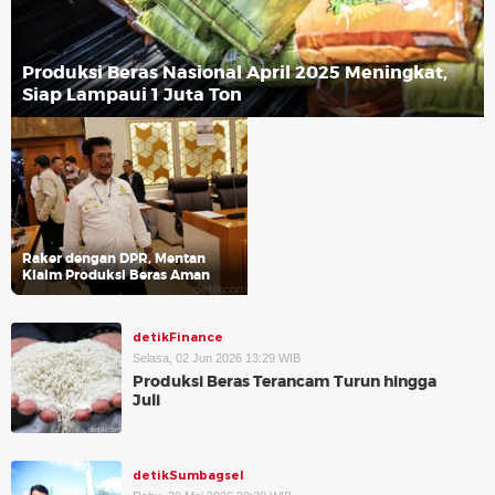
Produksi Beras Nasional April 2025 Meningkat,
Siap Lampaui 1 Juta Ton
Raker dengan DPR, Mentan
Klaim Produksi Beras Aman
detikFinance
Selasa, 02 Jun 2026 13:29 WIB
Produksi Beras Terancam Turun hingga
Juli
detikSumbagsel