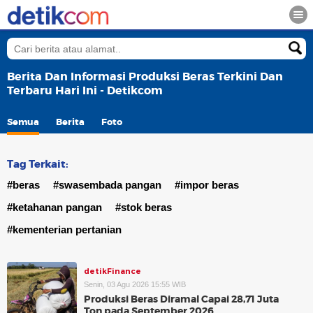
Berita Dan Informasi Produksi Beras Terkini Dan
Terbaru Hari Ini - Detikcom
Semua
Berita
Foto
Tag Terkait:
#beras
#swasembada pangan
#impor beras
#ketahanan pangan
#stok beras
#kementerian pertanian
detikFinance
Senin, 03 Agu 2026 15:55 WIB
Produksi Beras Diramal Capai 28,71 Juta
Ton pada September 2026