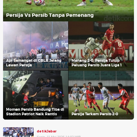
Persija Vs Persib Tanpa Pemenang
Api Semangat di GBLA Jelang
Menang 2-0, Persija Tutup
Lawan Persija
Peluang Persib Juara Liga 1
Momen Persib Bandung Tiba di
Stadion Patriot Naik Rantis
Persija Terkam Persib 2-0
detikJabar