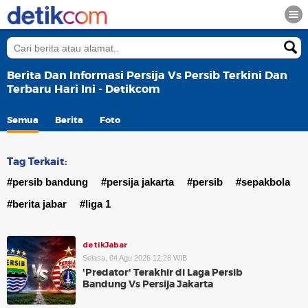
Berita Dan Informasi Persija Vs Persib Terkini Dan
Terbaru Hari Ini - Detikcom
Semua
Berita
Foto
Tag Terkait:
#persib bandung
#persija jakarta
#persib
#sepakbola
#berita jabar
#liga 1
detikJabar
Selasa, 04 Agu 2026 12:26 WIB
'Predator' Terakhir di Laga Persib
Bandung Vs Persija Jakarta