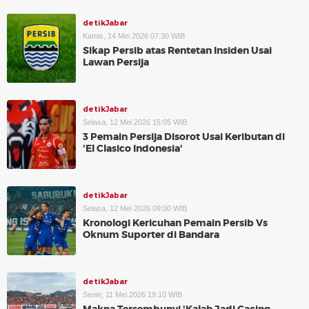
detikJabar
Kamis, 14 Mei 2026 07:30 WIB
Sikap Persib atas Rentetan Insiden Usai
Lawan Persija
detikJabar
Selasa, 12 Mei 2026 15:05 WIB
3 Pemain Persija Disorot Usai Keributan di
'El Clasico Indonesia'
detikJabar
Selasa, 12 Mei 2026 09:00 WIB
Kronologi Kericuhan Pemain Persib Vs
Oknum Suporter di Bandara
detikJabar
Senin, 11 Mei 2026 19:10 WIB