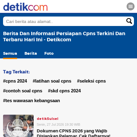
Berita Dan Informasi Persiapan Cpns Terkini Dan
Terbaru Hari Ini - Detikcom
Semua
Berita
Foto
Tag Terkait:
#cpns 2024
#latihan soal cpns
#seleksi cpns
#contoh soal cpns
#skd cpns 2024
#tes wawasan kebangsaan
detikSulsel
Senin, 27 Jul 2026 19:30 WIB
Dokumen CPNS 2026 yang Wajib
Disiapkan Pelamar, Cek Daftarnya!