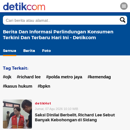
Berita Dan Informasi Perlindungan Konsumen
Terkini Dan Terbaru Hari Ini - Detikcom
Semua
Berita
Foto
Tag Terkait:
#ojk
#richard lee
#polda metro jaya
#kemendag
#kasus hukum
#bpkn
detikHot
Jumat, 07 Agu 2026 10:10 WIB
Saksi Dinilai Berbelit, Richard Lee Sebut
Banyak Kebohongan di Sidang