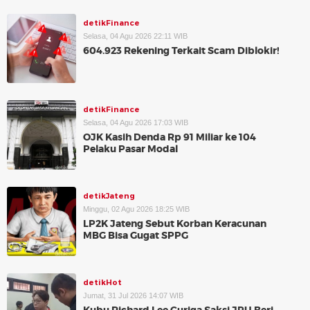
detikFinance
Selasa, 04 Agu 2026 22:11 WIB
604.923 Rekening Terkait Scam Diblokir!
detikFinance
Selasa, 04 Agu 2026 17:03 WIB
OJK Kasih Denda Rp 91 Miliar ke 104
Pelaku Pasar Modal
detikJateng
Minggu, 02 Agu 2026 18:25 WIB
LP2K Jateng Sebut Korban Keracunan
MBG Bisa Gugat SPPG
detikHot
Jumat, 31 Jul 2026 14:07 WIB