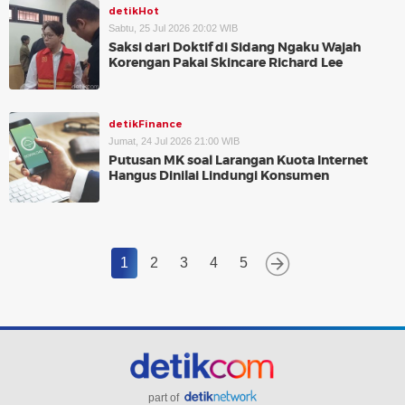
detikHot
Sabtu, 25 Jul 2026 20:02 WIB
Saksi dari Doktif di Sidang Ngaku Wajah
Korengan Pakai Skincare Richard Lee
detikFinance
Jumat, 24 Jul 2026 21:00 WIB
Putusan MK soal Larangan Kuota Internet
Hangus Dinilai Lindungi Konsumen
1
2
3
4
5
part of