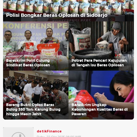
Polisi Bongkar Beras Oplosan di Sidoarjo
Bareskrim Polri Gulung
Potret Para Pencari Kejujuran
Sindikat Beras Oplosan
di Tengah Isu Beras Oplosan
Barang Bukti Oplos Beras
Bareskrim Ungkap
Bulog 350 Ton: Karung Bulog
Kebohongan Kualitas Beras di
hingga Mesin Jahit
Pasaran
detikFinance