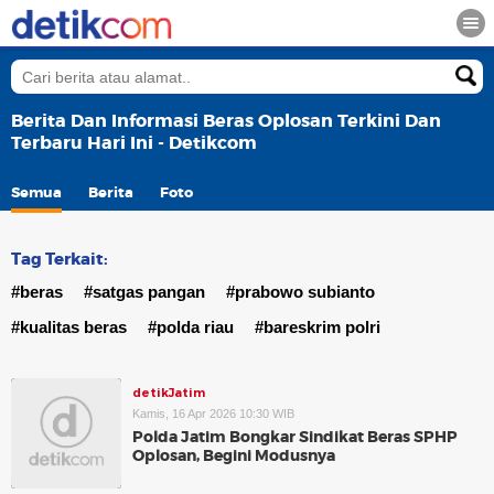
Berita Dan Informasi Beras Oplosan Terkini Dan
Terbaru Hari Ini - Detikcom
Semua
Berita
Foto
Tag Terkait:
#beras
#satgas pangan
#prabowo subianto
#kualitas beras
#polda riau
#bareskrim polri
detikJatim
Kamis, 16 Apr 2026 10:30 WIB
Polda Jatim Bongkar Sindikat Beras SPHP
Oplosan, Begini Modusnya