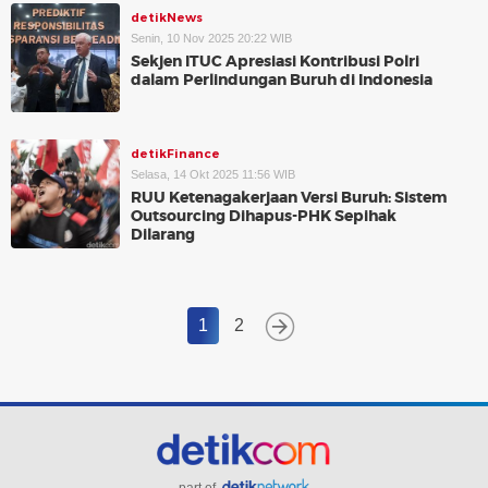
detikNews
Senin, 10 Nov 2025 20:22 WIB
Sekjen ITUC Apresiasi Kontribusi Polri
dalam Perlindungan Buruh di Indonesia
detikFinance
Selasa, 14 Okt 2025 11:56 WIB
RUU Ketenagakerjaan Versi Buruh: Sistem
Outsourcing Dihapus-PHK Sepihak
Dilarang
1
2
part of