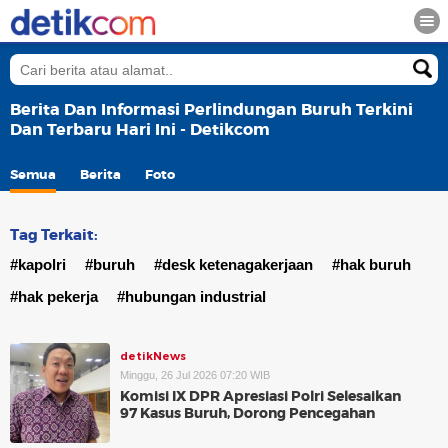
Berita Dan Informasi Perlindungan Buruh Terkini
Dan Terbaru Hari Ini - Detikcom
Semua
Berita
Foto
Tag Terkait:
#kapolri
#buruh
#desk ketenagakerjaan
#hak buruh
#hak pekerja
#hubungan industrial
detikNews
Minggu, 26 Jul 2026 07:20 WIB
Komisi IX DPR Apresiasi Polri Selesaikan
97 Kasus Buruh, Dorong Pencegahan