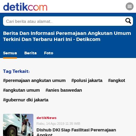
Berita Dan Informasi Peremajaan Angkutan Umum
Terkini Dan Terbaru Hari Ini - Detikcom
Semua
Berita
Foto
Tag Terkait:
#peremajaan angkutan umum
#polusi jakarta
#angkot
#angkutan umum
#anies baswedan
#gubernur dki jakarta
detikNews
Rabu, 14 Agu 2019 11:35 WIB
Dishub DKI Siap Fasilitasi Peremajaan
Angkot