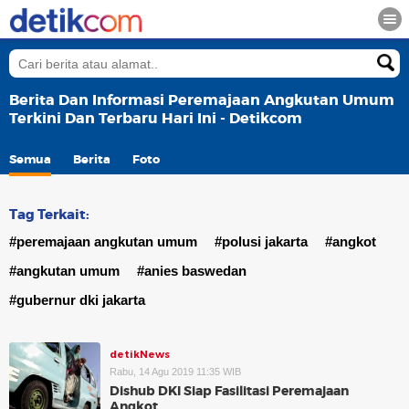
Berita Dan Informasi Peremajaan Angkutan Umum
Terkini Dan Terbaru Hari Ini - Detikcom
Semua
Berita
Foto
Tag Terkait:
#peremajaan angkutan umum
#polusi jakarta
#angkot
#angkutan umum
#anies baswedan
#gubernur dki jakarta
detikNews
Rabu, 14 Agu 2019 11:35 WIB
Dishub DKI Siap Fasilitasi Peremajaan
Angkot