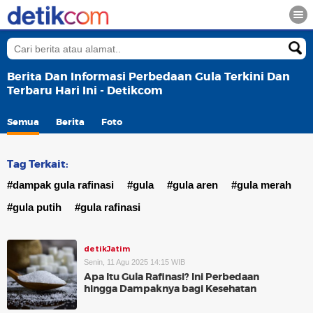
Berita Dan Informasi Perbedaan Gula Terkini Dan
Terbaru Hari Ini - Detikcom
Semua
Berita
Foto
Tag Terkait:
#dampak gula rafinasi
#gula
#gula aren
#gula merah
#gula putih
#gula rafinasi
detikJatim
Senin, 11 Agu 2025 14:15 WIB
Apa Itu Gula Rafinasi? Ini Perbedaan
hingga Dampaknya bagi Kesehatan