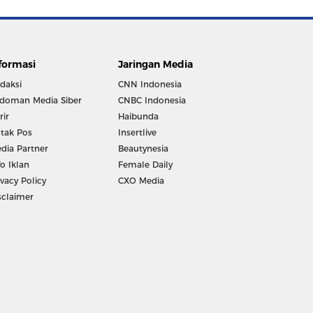
formasi
Jaringan Media
daksi
CNN Indonesia
doman Media Siber
CNBC Indonesia
rir
Haibunda
tak Pos
Insertlive
dia Partner
Beautynesia
fo Iklan
Female Daily
ivacy Policy
CXO Media
sclaimer