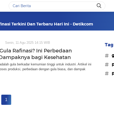
nasi Terkini Dan Terbaru Hari Ini - Detikcom
Senin, 11 Agu 2025 14:15 WIB
Tag 
 Gula Rafinasi? Ini Perbedaan
#g
 Dampaknya bagi Kesehatan
#p
adalah gula berkadar kemurnian tinggi untuk industri. Artikel ini
ses produksi, perbedaan dengan gula biasa, dan dampak
#p
1