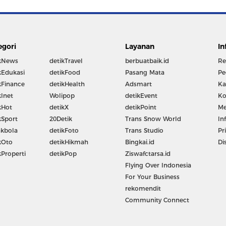
egori
Layanan
In
kNews
detikTravel
berbuatbaik.id
Re
kEdukasi
detikFood
Pasang Mata
Pe
kFinance
detikHealth
Adsmart
Ka
kInet
Wolipop
detikEvent
Ko
kHot
detikX
detikPoint
Me
kSport
20Detik
Trans Snow World
In
kbola
detikFoto
Trans Studio
Pr
kOto
detikHikmah
Bingkai.id
Di
kProperti
detikPop
Ziswafctarsa.id
Flying Over Indonesia
For Your Business
rekomendit
Community Connect