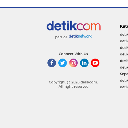
Kat
deti
part of
deti
deti
Connect With Us
deti
deti
deti
Sepa
deti
Copyright @ 2026 detikcom.
All right reserved
deti