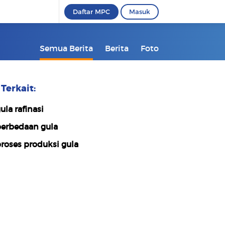
Daftar MPC
Masuk
Semua Berita
Berita
Foto
Terkait:
ula rafinasi
erbedaan gula
roses produksi gula