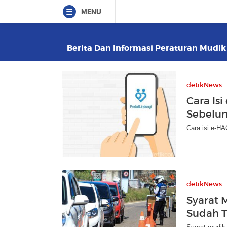
MENU
Berita Dan Informasi Peraturan Mudik 
detikNews
Cara Is
Sebelu
Cara isi e-HA
detikNews
Syarat 
Sudah 