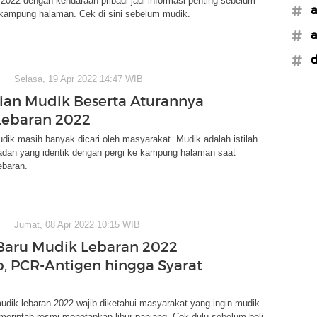
2022 dengan kendaraan pribadi jadi informasi penting sebelum
#a
 kampung halaman. Cek di sini sebelum mudik.
#a
#d
Selasa, 19 Apr 2022 14:47 WIB
ian Mudik Beserta Aturannya
Lebaran 2022
dik masih banyak dicari oleh masyarakat. Mudik adalah istilah
adan yang identik dengan pergi ke kampung halaman saat
baran.
Jumat, 08 Apr 2022 10:15 WIB
Baru Mudik Lebaran 2022
, PCR-Antigen hingga Syarat
udik lebaran 2022 wajib diketahui masyarakat yang ingin mudik.
erintah resmi menetapkan libur panjang. Cek dulu sebelum beli