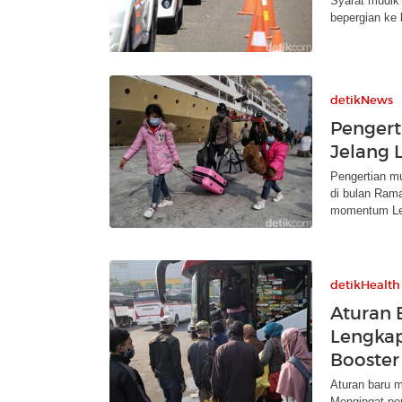
Syarat mudik 
bepergian ke
detikNews
Pengert
Jelang 
Pengertian mu
di bulan Ram
momentum Le
detikHealth
Aturan 
Lengkap
Booster
Aturan baru m
Mengingat pem