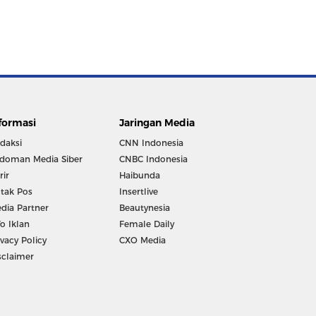
formasi
Jaringan Media
daksi
CNN Indonesia
doman Media Siber
CNBC Indonesia
rir
Haibunda
tak Pos
Insertlive
dia Partner
Beautynesia
fo Iklan
Female Daily
ivacy Policy
CXO Media
sclaimer