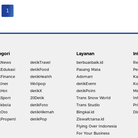
1
egori
Layanan
In
kNews
detikTravel
berbuatbaik.id
Re
kEdukasi
detikFood
Pasang Mata
Pe
kFinance
detikHealth
Adsmart
Ka
kInet
Wolipop
detikEvent
Ko
kHot
detikX
detikPoint
Me
kSport
20Detik
Trans Snow World
In
kbola
detikFoto
Trans Studio
Pr
kOto
detikHikmah
Bingkai.id
Di
kProperti
detikPop
Ziswafctarsa.id
Flying Over Indonesia
For Your Business