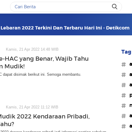
Lebaran 2022 Terkini Dan Terbaru Hari Ini - Detikcom
Kamis, 21 Apr 2022 14:48 WIB
Tag 
i e-HAC yang Benar, Wajib Tahu
#a
m Mudik!
#a
C dapat disimak berikut ini. Semoga membantu.
#a
#p
#m
Kamis, 21 Apr 2022 11:12 WIB
#a
Mudik 2022 Kendaraan Pribadi,
Tahu?
#a