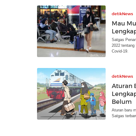
detikNews
Mau Mud
Lengka
Satgas Penan
2022 tentang
Covid-19.
detikNews
Aturan 
Lengkap
Belum
Aturan baru m
Satgas terbaru