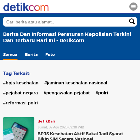
Berita Dan Informasi Peraturan Kepolisian Terkini
Dan Terbaru Hari Ini - Detikcom
Semua
Berita
Foto
Tag Terkait:
#bpjs kesehatan
#jaminan kesehatan nasional
#pejabat negara
#pengawalan pejabat
#polri
#reformasi polri
detikBali
Jumat, 07 Agu 2026 09:38 WIB
BPJS Kesehatan Aktif Bakal Jadi Syarat
Bikin SIM Secara Nasional