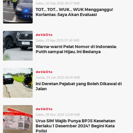
Sabtu, 20 Sep 2025 08:37 WIB
TOT... TOT... WUK... WUK Mengganggu!
Korlantas: Saya Akan Evaluasi
detikOto
Sabtu, 23 Agu 2025 07:48 WIB
Warna-warni Pelat Nomor di Indonesia:
Putih sampai Hijau, Ini Bedanya
detikOto
Jumat, 24 Jan 2025 08:45 WIB
Ini Deretan Pejabat yang Boleh Dikawal di
Jalan
detikOto
Sabtu, 09 Nov 2024 13:08 WIB
Urus SIM Wajib Punya BPJS Kesehatan
Berlaku 1 Desember 2024? Begini Kata
Polisi