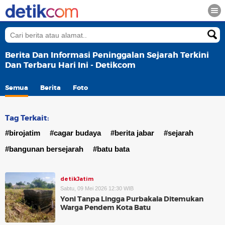
Berita Dan Informasi Peninggalan Sejarah Terkini
Dan Terbaru Hari Ini - Detikcom
Semua
Berita
Foto
Tag Terkait:
#birojatim
#cagar budaya
#berita jabar
#sejarah
#bangunan bersejarah
#batu bata
detikJatim
Sabtu, 09 Mei 2026 12:30 WIB
Yoni Tanpa Lingga Purbakala Ditemukan
Warga Pendem Kota Batu