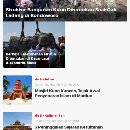
Struktur Bangunan Kuno Ditemukan Saat Gali
Ladang di Bondowoso
Berhala Sesembahan Fir'aun
Ditemukan di Dasar Laut
Alexandria, Mesir
detikJatim
Kamis, 06 Nov 2025 21:30 WIB
Masjid Kuno Kuncen, Jejak Awal
Penyebaran Islam di Madiun
detikKalimantan
Selasa, 28 Okt 2025 16:00 WIB
3 Peninggalan Sejarah Kesultanan