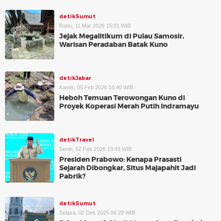
detikSumut
Rabu, 11 Mar 2026 15:01 WIB
Jejak Megalitikum di Pulau Samosir,
Warisan Peradaban Batak Kuno
detikJabar
Kamis, 05 Feb 2026 16:40 WIB
Heboh Temuan Terowongan Kuno di
Proyek Koperasi Merah Putih Indramayu
detikTravel
Senin, 02 Feb 2026 13:43 WIB
Presiden Prabowo: Kenapa Prasasti
Sejarah Dibongkar, Situs Majapahit Jadi
Pabrik?
detikSumut
Selasa, 02 Des 2025 06:29 WIB