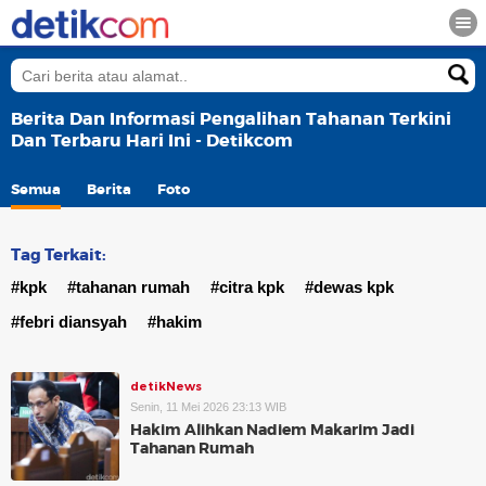
Berita Dan Informasi Pengalihan Tahanan Terkini
Dan Terbaru Hari Ini - Detikcom
Semua
Berita
Foto
Tag Terkait:
#kpk
#tahanan rumah
#citra kpk
#dewas kpk
#febri diansyah
#hakim
detikNews
Senin, 11 Mei 2026 23:13 WIB
Hakim Alihkan Nadiem Makarim Jadi
Tahanan Rumah