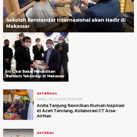
Sekolah Berstandar Internasional akan Hadir di
Makassar
Ini Cikal Bakal Pendidikan
Berbasis Teknologi di Makassar
detikNews
Selasa, 28 Jul 2026 18:58 WIB
Anita Tanjung Resmikan Rumah Inspirasi
di Aceh Tamiang, Kolaborasi CT Arsa-
AirNav
detikEdu