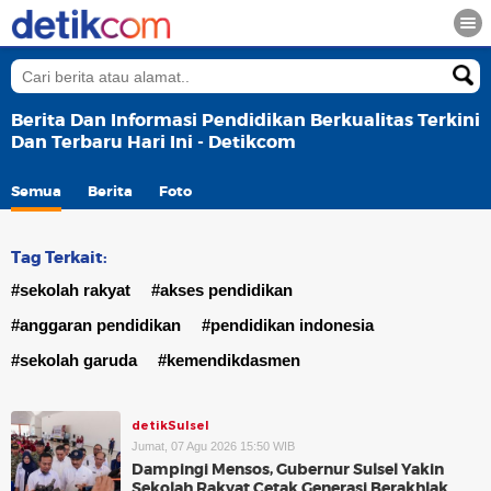
Berita Dan Informasi Pendidikan Berkualitas Terkini
Dan Terbaru Hari Ini - Detikcom
Semua
Berita
Foto
Tag Terkait:
#sekolah rakyat
#akses pendidikan
#anggaran pendidikan
#pendidikan indonesia
#sekolah garuda
#kemendikdasmen
detikSulsel
Jumat, 07 Agu 2026 15:50 WIB
Dampingi Mensos, Gubernur Sulsel Yakin
Sekolah Rakyat Cetak Generasi Berakhlak