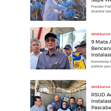
Presiden Prab
disambut hang
detikSumut
9 Mata 
Bencana
Instala
Kementerian P
pulihkan pasc
detikSumut
RSUD A
Instalas
Pascab