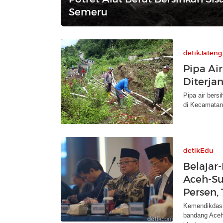
Semeru
detikJateng
Pipa Ai
Diterja
Pipa air bers
di Kecamatan
detikEdu
Belajar
Aceh-S
Persen,
Kemendikdasm
bandang Aceh