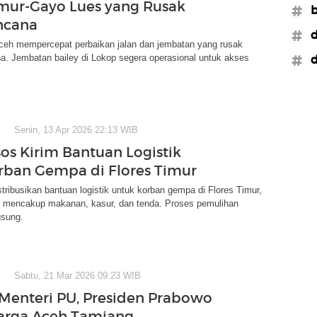
mur-Gayo Lues yang Rusak
#b
ncana
#d
ceh mempercepat perbaikan jalan dan jembatan yang rusak
a. Jembatan bailey di Lokop segera operasional untuk akses
#d
Senin, 13 Apr 2026 22:13 WIB
s Kirim Bantuan Logistik
rban Gempa di Flores Timur
ribusikan bantuan logistik untuk korban gempa di Flores Timur,
 mencakup makanan, kasur, dan tenda. Proses pemulihan
gsung.
Sabtu, 21 Mar 2026 09:23 WIB
Menteri PU, Presiden Prabowo
arga Aceh Tamiang