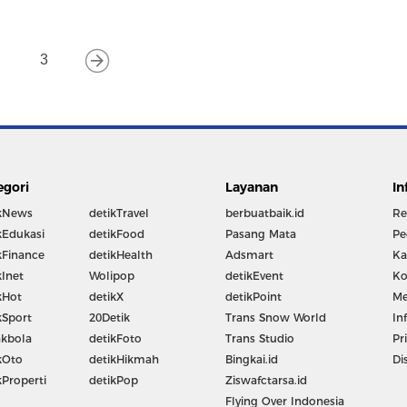
3
egori
Layanan
In
kNews
detikTravel
berbuatbaik.id
Re
kEdukasi
detikFood
Pasang Mata
Pe
kFinance
detikHealth
Adsmart
Ka
kInet
Wolipop
detikEvent
Ko
kHot
detikX
detikPoint
Me
kSport
20Detik
Trans Snow World
In
kbola
detikFoto
Trans Studio
Pr
kOto
detikHikmah
Bingkai.id
Di
kProperti
detikPop
Ziswafctarsa.id
Flying Over Indonesia