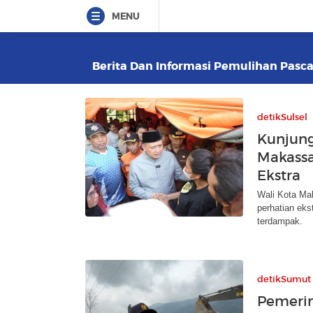
MENU
Berita Dan Informasi Pemulihan Pasca
detikSulsel
Kunjung
Makassa
Ekstra
Wali Kota Mak
perhatian ek
terdampak.
detikSumut
Pemerin