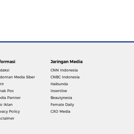
formasi
Jaringan Media
daksi
CNN Indonesia
doman Media Siber
CNBC Indonesia
rir
Haibunda
tak Pos
Insertlive
dia Partner
Beautynesia
fo Iklan
Female Daily
ivacy Policy
CXO Media
sclaimer