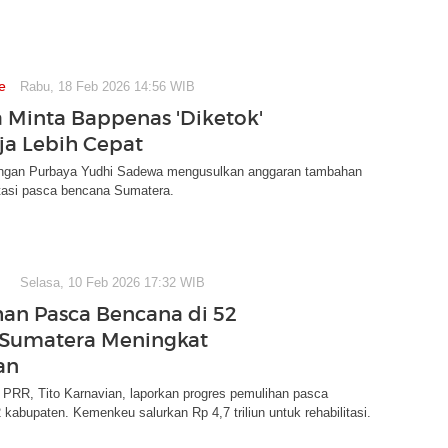
e
Rabu, 18 Feb 2026 14:56 WIB
 Minta Bappenas 'Diketok'
rja Lebih Cepat
ngan Purbaya Yudhi Sadewa mengusulkan anggaran tambahan
itasi pasca bencana Sumatera.
Selasa, 10 Feb 2026 17:32 WIB
an Pasca Bencana di 52
 Sumatera Meningkat
an
 PRR, Tito Karnavian, laporkan progres pemulihan pasca
 kabupaten. Kemenkeu salurkan Rp 4,7 triliun untuk rehabilitasi.