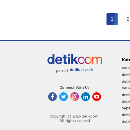
1
2
Kat
deti
part of
deti
deti
Connect With Us
deti
deti
deti
Sepa
deti
Copyright @ 2026 detikcom.
All right reserved
deti