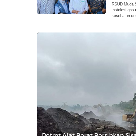
RSUD Muda Se
instalasi ga
kesehatan di 
Potret Alat Berat Bersihkan Si