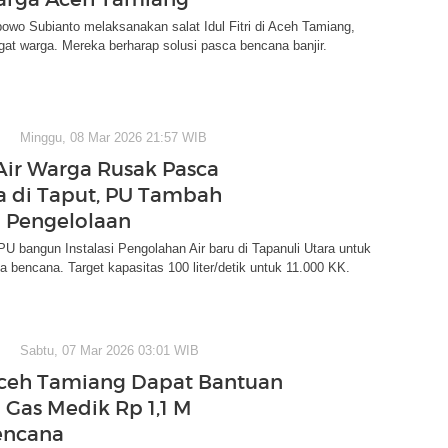
owo Subianto melaksanakan salat Idul Fitri di Aceh Tamiang,
at warga. Mereka berharap solusi pasca bencana banjir.
Minggu, 08 Mar 2026 21:57 WIB
Air Warga Rusak Pasca
 di Taput, PU Tambah
si Pengelolaan
U bangun Instalasi Pengolahan Air baru di Tapanuli Utara untuk
a bencana. Target kapasitas 100 liter/detik untuk 11.000 KK.
Sabtu, 07 Mar 2026 03:01 WIB
ceh Tamiang Dapat Bantuan
i Gas Medik Rp 1,1 M
encana