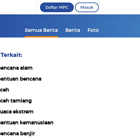
Daftar MPC
Masuk
Semua Berita
Berita
Foto
Terkait:
encana alam
antuan bencana
ceh
ceh tamiang
uaca ekstrem
antuan kemanusiaan
encana banjir