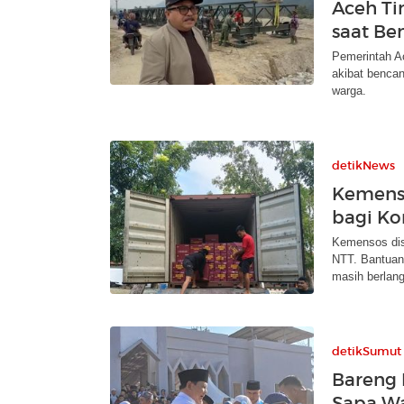
Aceh Ti
saat Be
Pemerintah A
akibat bencan
warga.
detikNews
Kemenso
bagi Ko
Kemensos dist
NTT. Bantuan
masih berlan
detikSumut
Bareng 
Sapa W