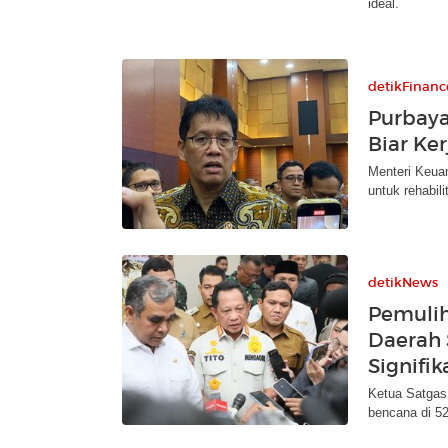
ideal.
detikFinanc
Purbaya
Biar Ke
Menteri Keua
untuk rehabil
detikNews
Pemulih
Daerah
Signifik
Ketua Satgas
bencana di 52