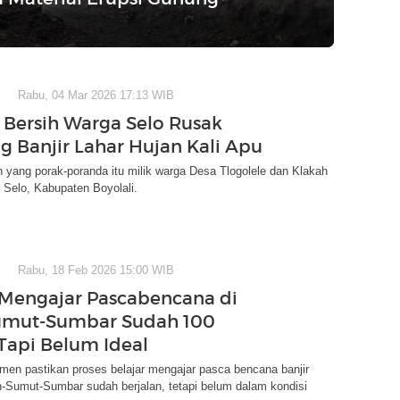
Rabu, 04 Mar 2026 17:13 WIB
r Bersih Warga Selo Rusak
ng Banjir Lahar Hujan Kali Apu
ih yang porak-poranda itu milik warga Desa Tlogolele dan Klakah
 Selo, Kabupaten Boyolali.
Rabu, 18 Feb 2026 15:00 WIB
-Mengajar Pascabencana di
umut-Sumbar Sudah 100
 Tapi Belum Ideal
en pastikan proses belajar mengajar pasca bencana banjir
-Sumut-Sumbar sudah berjalan, tetapi belum dalam kondisi