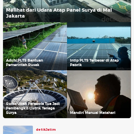
Melihat dari Udara Atap Panel Surya di Mal
Jakarta
Aduh! PLTS Bantuan
Intip PLTS Terbesar di Atap
Pemerintah Rusak
Pabrik
Swiss Ubah Parabola Tua Jadi
Pembangkit Listrik Tenaga
Surya
Mandiri Menuai Matahari
detikJatim