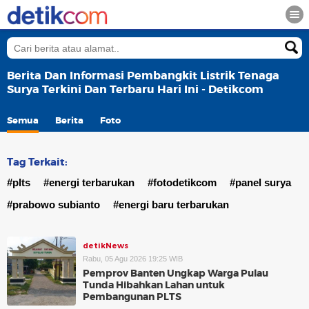
Berita Dan Informasi Pembangkit Listrik Tenaga
Surya Terkini Dan Terbaru Hari Ini - Detikcom
Semua
Berita
Foto
Tag Terkait:
#plts
#energi terbarukan
#fotodetikcom
#panel surya
#prabowo subianto
#energi baru terbarukan
detikNews
Rabu, 05 Agu 2026 19:25 WIB
Pemprov Banten Ungkap Warga Pulau
Tunda Hibahkan Lahan untuk
Pembangunan PLTS