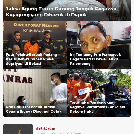
Jaksa Agung Turun Gunung Jenguk Pegawai
Kejagung yang Dibacok di Depok
Foto Pelaku-Barbuk Pedang
Ini Tampang Pria Pembacok
Kasus Pembunuhan Praka
Gegara Istri Dibawa Lari di
Supriyadi di Bekasi
Palembang
Tersangka Pembacokan
Pria Garut Ini Bacok Teman
Pegawai Pertamina Ikut Jalani
Gegara Ibunya Diacungi Golok
Rekonstruksi
detikJabar