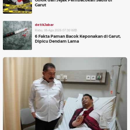
Golok dan Jejak Pembacokan Sadis di
Garut
detikJabar
Rabu, 05 Agu 2026 07:30 WIB
6 Fakta Paman Bacok Keponakan di Garut,
Dipicu Dendam Lama