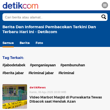
Berita Dan Informasi Pembacokan Terkini Dan
Terbaru Hari Ini - Detikcom
Semua
Berita
Foto
Tag Terkait:
#jabodetabek
#penganiayaan
#pembunuhan
#berita jabar
#kriminal jabar
#kriminal
detikNews
Kamis, 06 Agu 2026 18:00 WIB
Video Marbot Masjid di Purwakarta Tewas
Dibacok saat Hendak Azan