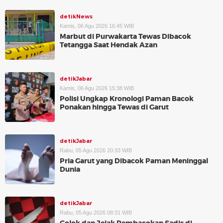
detikNews
Kamis, 06 Agu 2026 16:45 WIB
Marbut di Purwakarta Tewas Dibacok
Tetangga Saat Hendak Azan
detikJabar
Kamis, 06 Agu 2026 15:38 WIB
Polisi Ungkap Kronologi Paman Bacok
Ponakan hingga Tewas di Garut
detikJabar
Rabu, 05 Agu 2026 20:33 WIB
Pria Garut yang Dibacok Paman Meninggal
Dunia
detikJabar
Rabu, 05 Agu 2026 08:31 WIB