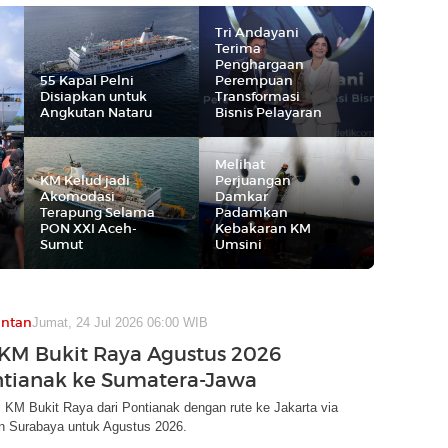
Tri Andayani
Terima
Penghargaan
55 Kapal Pelni
Perempuan
Disiapkan untuk
Transformasi
Angkutan Nataru
Bisnis Pelayaran
Melihat
KM Kelud jadi
Perjuangan
Akomodasi
Damkar
Terapung Selama
Padamkan
PON XXI Aceh-
Kebakaran KM
Sumut
Umsini
antan
Jumat, 24 Jul 2026 06:00 WIB
KM Bukit Raya Agustus 2026
ntianak ke Sumatera-Jawa
l KM Bukit Raya dari Pontianak dengan rute ke Jakarta via
n Surabaya untuk Agustus 2026.