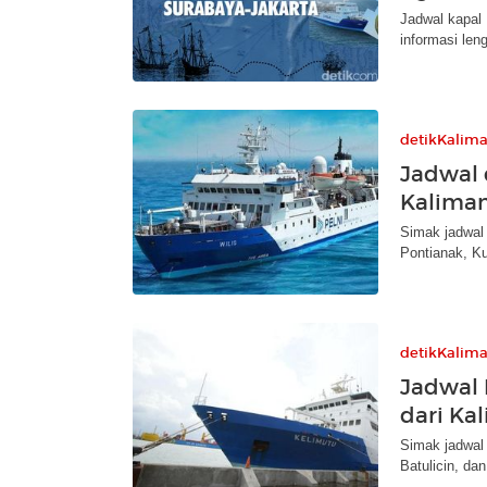
Jadwal kapal 
informasi len
detikKalim
Jadwal 
Kaliman
Simak jadwal 
Pontianak, Ku
detikKalim
Jadwal 
dari Ka
Simak jadwal 
Batulicin, d