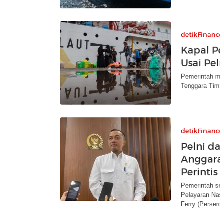
detikFinanc
Kapal P
Usai Pe
Pemerintah m
Tenggara Tim
detikFinanc
Pelni 
Anggara
Perintis
Pemerintah s
Pelayaran Nas
Ferry (Persero