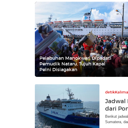
Pelabuhan Manokwari Dipadati
Pemudik Nataru, Tujuh Kapal
Pelni Disiagakan
detikKalim
Jadwal 
dari Po
Berikut jadwa
Sumatera, da