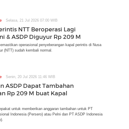
e
Selasa, 21 Jul 2026 07:00 WIB
erintis NTT Beroperasi Lagi
lni & ASDP Diguyur Rp 209 M
emastikan operasional penyeberangan kapal perintis di Nusa
ur (NTT) sudah kembali normal.
e
Senin, 20 Jul 2026 11:46 WIB
dan ASDP Dapat Tambahan
n Rp 209 M buat Kapal
epakat untuk memberikan anggaran tambahan untuk PT
ional Indonesia (Persero) atau Pelni dan PT ASDP Indonesia
).