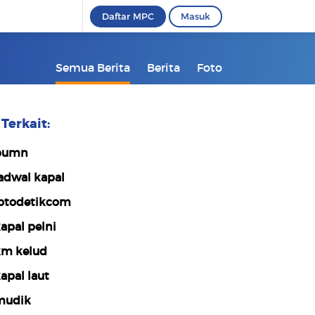
Daftar MPC
Masuk
Semua Berita
Berita
Foto
Terkait:
bumn
adwal kapal
otodetikcom
apal pelni
m kelud
apal laut
mudik