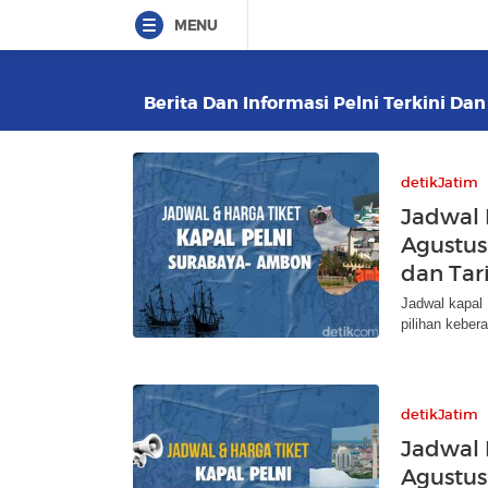
MENU
Berita Dan Informasi Pelni Terkini Dan
detikJatim
Jadwal
Agustus
dan Tari
Jadwal kapal 
pilihan keber
detikJatim
Jadwal 
Agustus