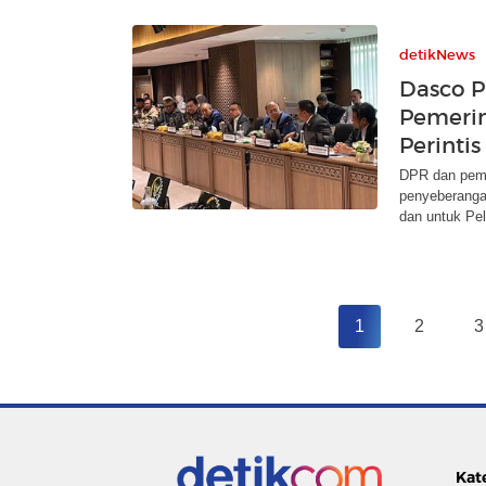
detikNews
Dasco 
Pemerin
Perintis
DPR dan peme
penyeberanga
dan untuk Pel
1
2
3
Kat