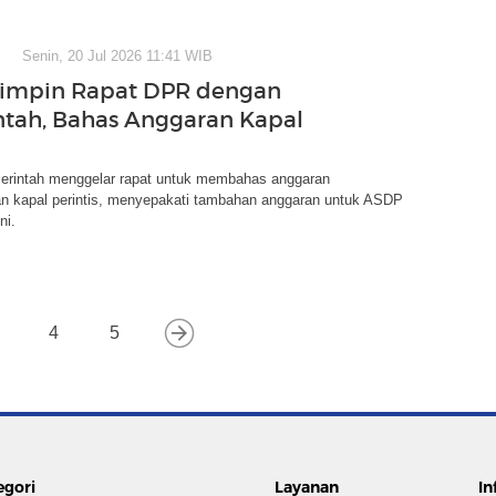
Senin, 20 Jul 2026 11:41 WIB
Pimpin Rapat DPR dengan
tah, Bahas Anggaran Kapal
rintah menggelar rapat untuk membahas anggaran
n kapal perintis, menyepakati tambahan anggaran untuk ASDP
ni.
4
5
egori
Layanan
In