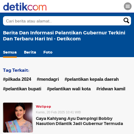
Berita Dan Informasi Pelantikan Gubernur Terkini
Dan Terbaru Hari Ini - Detikcom
Semua
Berita
Foto
Tag Terkait:
#pilkada 2024
#mendagri
#pelantikan kepala daerah
#pelantikan bupati
#pelantikan wali kota
#ridwan kamil
Wolipop
Kamis, 20 Feb 2025 10:41 WIB
Gaya Kahiyang Ayu Dampingi Bobby
Nasution Dilantik Jadi Gubernur Termuda