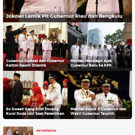
Jokowi Lantik Plt Gubernur Riau dan Bengkulu
Gubernur Sumsel dan Gubernur
Momen Mendagri Ajak
Kaltim Resmi Dilantik
Gubernur Baru ke KPK
So Sweet! Kang Emil Dorong
Melihat Sosok 9 Gubernur dan
Kursi Roda Istri Saat Pelantikan
Wakil Gubernur Terpilih
detikJatim