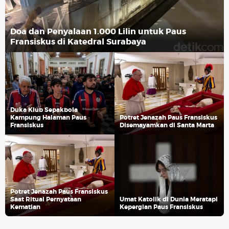
Doa dan Penyalaan 1.000 Lilin untuk Paus
Fransiskus di Katedral Surabaya
Duka Klub Sepakbola
Kampung Halaman Paus
Potret Jenazah Paus Fransiskus
Fransiskus
Disemayamkan di Santa Marta
Potret Jenazah Paus Fransiskus
Saat Ritual Pernyataan
Umat Katolik di Dunia Meratapi
Kematian
Kepergian Paus Fransiskus