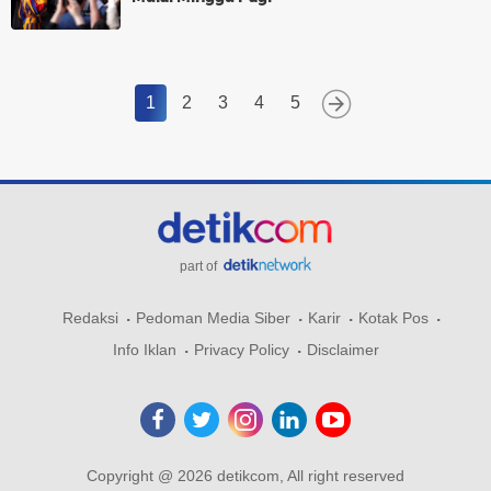
1
2
3
4
5
part of
Redaksi
Pedoman Media Siber
Karir
Kotak Pos
Info Iklan
Privacy Policy
Disclaimer
Copyright @ 2026 detikcom, All right reserved