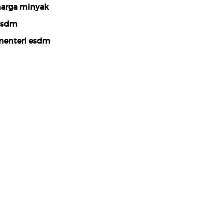
arga minyak
esdm
enteri esdm