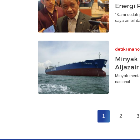
Energi 
"Kami sudah p
saya ambil da
detikFinanc
Minyak 
Aljazai
Minyak menta
nasional.
1
2
3