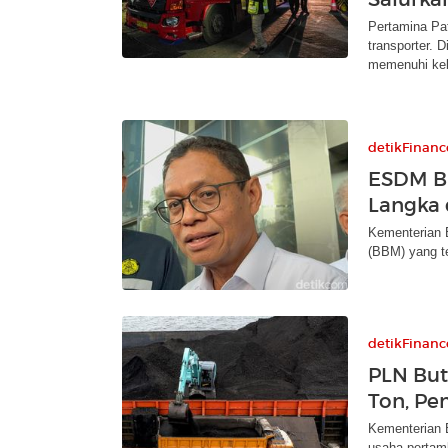
Pertamina Pa
transporter. 
memenuhi ke
detikFinanc
ESDM B
Langka
Kementerian
(BBM) yang te
detikFinanc
PLN But
Ton, Pe
Kementerian 
usaha pertam