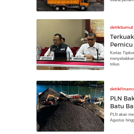
detikSumut
Terkuak
Pemicu 
Kortas Tipiko
menyebabkan 
triliun.
detikFinanc
PLN Ba
Batu Ba
PLN akan men
Agustus hing