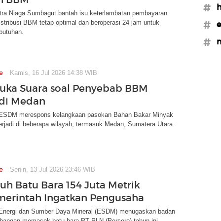
#h
tra Niaga Sumbagut bantah isu keterlambatan pembayaran
Distribusi BBM tetap optimal dan beroperasi 24 jam untuk
#
butuhan.
#m
e
Kamis, 16 Jul 2026 14:38 WIB
uka Suara soal Penyebab BBM
 di Medan
 ESDM merespons kelangkaan pasokan Bahan Bakar Minyak
rjadi di beberapa wilayah, termasuk Medan, Sumatera Utara.
e
Senin, 13 Jul 2026 23:46 WIB
uh Batu Bara 154 Juta Metrik
merintah Ingatkan Pengusaha
Energi dan Sumber Daya Mineral (ESDM) menugaskan badan
bangan memasok batu bara PT PLN (Persero) tahun ini.