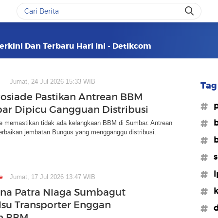
erkini Dan Terbaru Hari Ini - Detikcom
Jumat, 24 Jul 2026 15:33 WIB
Tag 
osiade Pastikan Antrean BBM
#p
ar Dipicu Gangguan Distribusi
#
e memastikan tidak ada kelangkaan BBM di Sumbar. Antrean
erbaikan jembatan Bungus yang mengganggu distribusi.
#b
#s
#l
e
Jumat, 17 Jul 2026 13:47 WIB
#k
na Patra Niaga Sumbagut
Isu Transporter Enggan
#d
an BBM