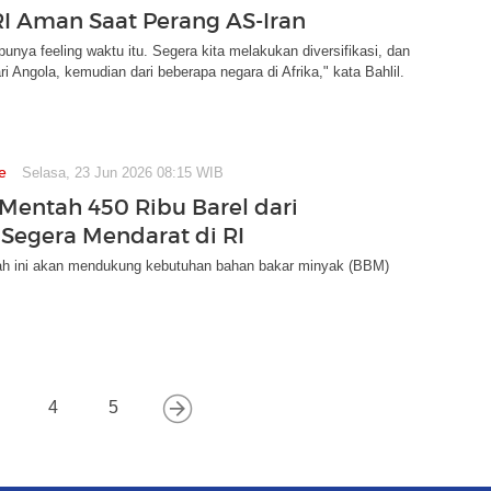
RI Aman Saat Perang AS-Iran
unya feeling waktu itu. Segera kita melakukan diversifikasi, dan
ri Angola, kemudian dari beberapa negara di Afrika," kata Bahlil.
e
Selasa, 23 Jun 2026 08:15 WIB
Mentah 450 Ribu Barel dari
r Segera Mendarat di RI
h ini akan mendukung kebutuhan bahan bakar minyak (BBM)
4
5