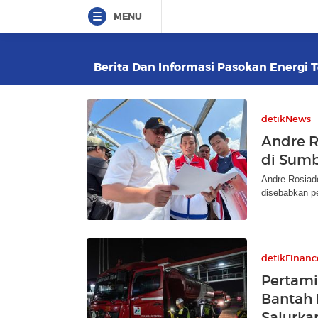
MENU
Berita Dan Informasi Pasokan Energi T
detikNews
Andre R
di Sumb
Andre Rosiad
disebabkan p
detikFinanc
Pertami
Bantah 
Salurk