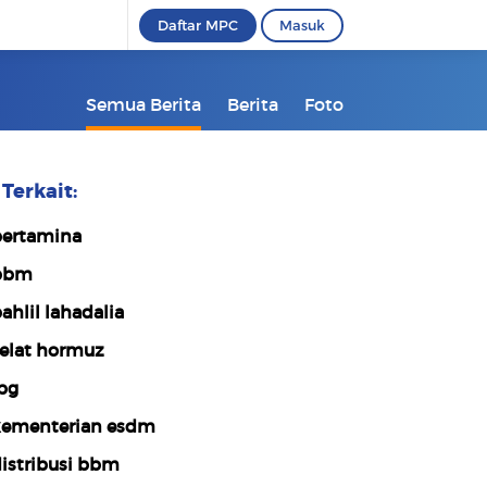
Daftar MPC
Masuk
Semua Berita
Berita
Foto
Terkait:
ertamina
bbm
ahlil lahadalia
elat hormuz
pg
ementerian esdm
istribusi bbm