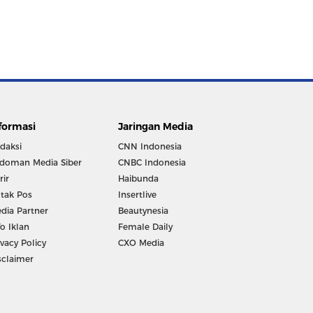
formasi
Jaringan Media
daksi
CNN Indonesia
doman Media Siber
CNBC Indonesia
rir
Haibunda
tak Pos
Insertlive
dia Partner
Beautynesia
fo Iklan
Female Daily
ivacy Policy
CXO Media
sclaimer