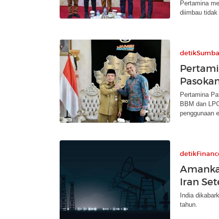
Pertamina m
diimbau tidak
detikSumba
Pertami
Pasokan
Pertamina Pa
BBM dan LPG 
penggunaan e
detikFinanc
Amankan
Iran Se
India dikabar
tahun.