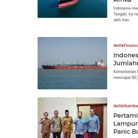
Indonesia me
Tengah, ke n
oleh Iran.
detikFinanc
Indones
Jumlah
Kementerian 
mencapai 80,5
detikSumba
Pertami
Lampun
Panic B