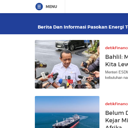
MENU
Berita Dan Informasi Pasokan Energi T
detikFinanc
Bahlil:
Kita Le
Menteri ESDM
kebutuhan nas
detikFinanc
Belum D
Kejar M
Afrika