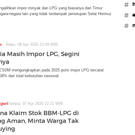
#h
ngalihkan impor minyak dan LPG yang biasanya dari Timur
egara-negara lain yang tidak terdampak penutupan Selat Hormuz
#
#m
e
Rabu, 08 Apr 2026 23:09 WIB
ia Masih Impor LPG, Segini
nya
ESDM mengungkapkan pada 2025 porsi impor LPG tercatat
8% dari total kebutuhan nasional.
gsel
Selasa, 07 Apr 2026 22:21 WIB
na Klaim Stok BBM-LPG di
g Aman, Minta Warga Tak
uying