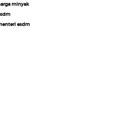
arga minyak
esdm
enteri esdm