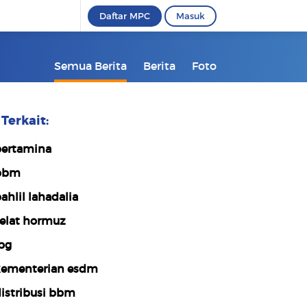
Daftar MPC
Masuk
Semua Berita
Berita
Foto
Terkait:
ertamina
bbm
ahlil lahadalia
elat hormuz
pg
ementerian esdm
istribusi bbm