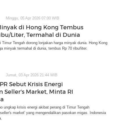
Minggu, 05 Apr 2026 07:00 WIB
Minyak di Hong Kong Tembus
ibu/Liter, Termahal di Dunia
i Timur Tengah dorong lonjakan harga minyak dunia. Hong Kong
a minyak termahal di dunia, tembus Rp 70 ribu/liter.
Jumat, 03 Apr 2026 21:44 WIB
R Sebut Krisis Energi
 Seller's Market, Minta RI
a
 ungkap krisis energi akibat perang di Timur Tengah
seller's market' yang mengendalikan pasokan migas. Indonesia
a.