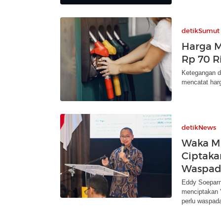
detikSumut
Harga 
Rp 70 R
Ketegangan d
mencatat harg
detikNews
Waka MP
Ciptakan
Waspad
Eddy Soeparno
menciptakan '
perlu waspad