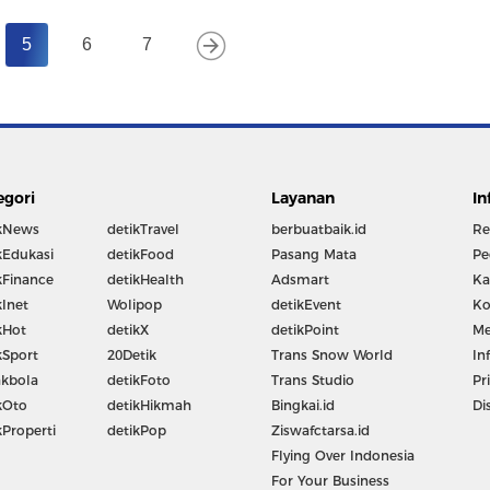
5
6
7
egori
Layanan
In
kNews
detikTravel
berbuatbaik.id
Re
kEdukasi
detikFood
Pasang Mata
Pe
kFinance
detikHealth
Adsmart
Ka
kInet
Wolipop
detikEvent
Ko
kHot
detikX
detikPoint
Me
kSport
20Detik
Trans Snow World
In
kbola
detikFoto
Trans Studio
Pr
kOto
detikHikmah
Bingkai.id
Di
kProperti
detikPop
Ziswafctarsa.id
Flying Over Indonesia
For Your Business