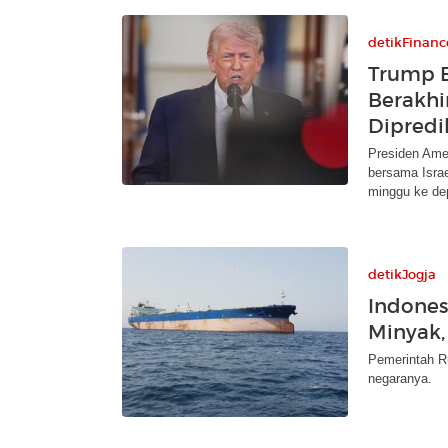
detikFinanc
Trump B
Berakhi
Dipredi
Presiden Ame
bersama Isra
minggu ke de
detikJogja
Indones
Minyak,
Pemerintah Ru
negaranya.