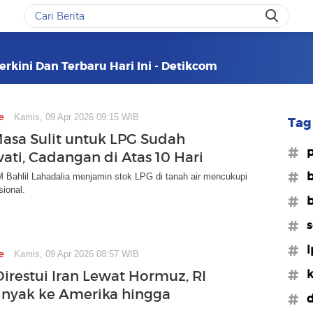
erkini Dan Terbaru Hari Ini - Detikcom
e
Kamis, 09 Apr 2026 09:15 WIB
Tag 
 Masa Sulit untuk LPG Sudah
#p
wati, Cadangan di Atas 10 Hari
#
 Bahlil Lahadalia menjamin stok LPG di tanah air mencukupi
ional.
#b
#s
#l
e
Kamis, 09 Apr 2026 08:57 WIB
#k
irestui Iran Lewat Hormuz, RI
inyak ke Amerika hingga
#d