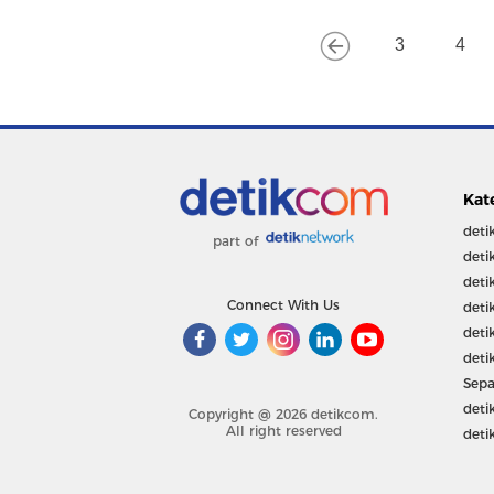
3
4
Kat
deti
part of
deti
deti
Connect With Us
deti
deti
deti
Sepa
deti
Copyright @ 2026 detikcom.
All right reserved
deti