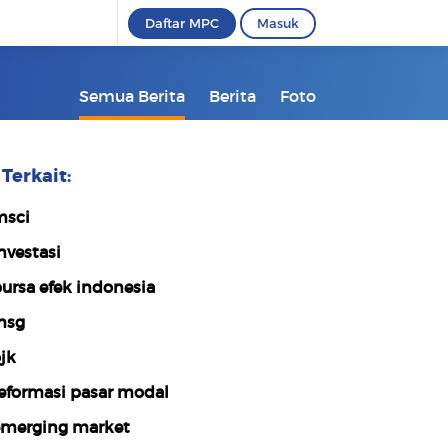
Daftar MPC
Masuk
Semua Berita
Berita
Foto
Terkait:
sci
nvestasi
ursa efek indonesia
hsg
jk
eformasi pasar modal
merging market