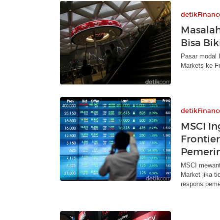
detikFinanc
Masalah
Bisa Bik
Pasar modal 
Markets ke Fr
detikFinanc
MSCI In
Frontie
Pemeri
MSCI mewanti-
Market jika t
respons peme