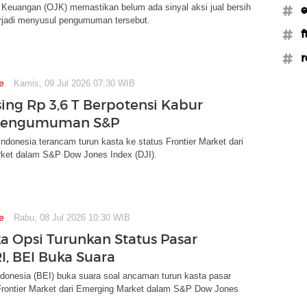
 Keuangan (OJK) memastikan belum ada sinyal aksi jual bersih
#e
erjadi menyusul pengumuman tersebut.
#f
#r
e
Kamis, 09 Jul 2026 07:30 WIB
ing Rp 3,6 T Berpotensi Kabur
Pengumuman S&P
ndonesia terancam turun kasta ke status Frontier Market dari
ket dalam S&P Dow Jones Index (DJI).
e
Rabu, 08 Jul 2026 10:30 WIB
a Opsi Turunkan Status Pasar
I, BEI Buka Suara
donesia (BEI) buka suara soal ancaman turun kasta pasar
Frontier Market dari Emerging Market dalam S&P Dow Jones