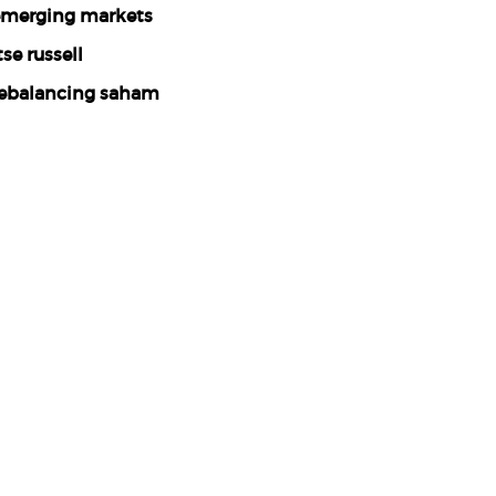
merging markets
tse russell
ebalancing saham