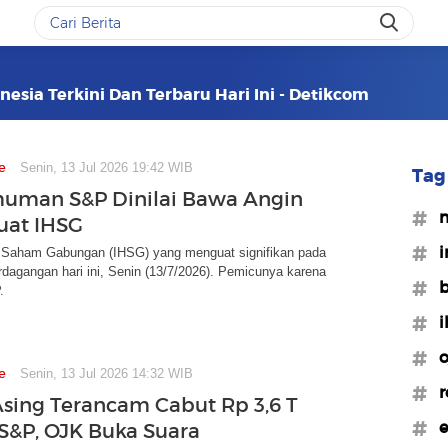
nesia Terkini Dan Terbaru Hari Ini - Detikcom
e
Senin, 13 Jul 2026 19:42 WIB
Tag 
uman S&P Dinilai Bawa Angin
#m
uat IHSG
#i
 Saham Gabungan (IHSG) yang menguat signifikan pada
dagangan hari ini, Senin (13/7/2026). Pemicunya karena
#b
.
#i
#o
e
Senin, 13 Jul 2026 14:32 WIB
#r
sing Terancam Cabut Rp 3,6 T
#e
S&P, OJK Buka Suara