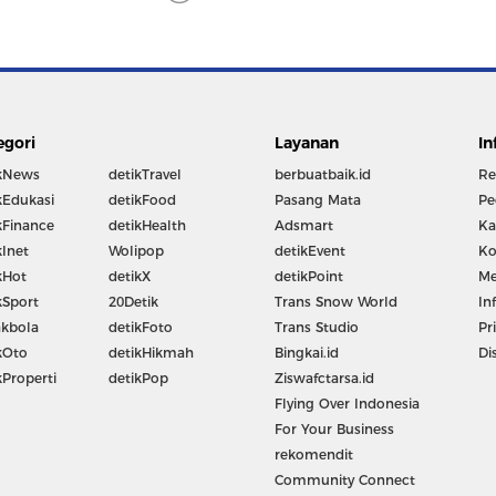
egori
Layanan
In
kNews
detikTravel
berbuatbaik.id
Re
kEdukasi
detikFood
Pasang Mata
Pe
kFinance
detikHealth
Adsmart
Ka
kInet
Wolipop
detikEvent
Ko
kHot
detikX
detikPoint
Me
kSport
20Detik
Trans Snow World
In
kbola
detikFoto
Trans Studio
Pr
kOto
detikHikmah
Bingkai.id
Di
kProperti
detikPop
Ziswafctarsa.id
Flying Over Indonesia
For Your Business
rekomendit
Community Connect