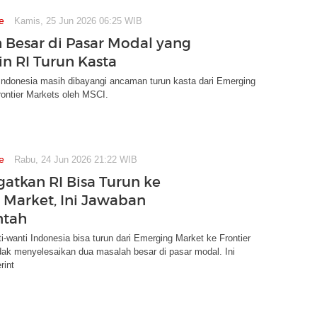
e
Kamis, 25 Jun 2026 06:25 WIB
 Besar di Pasar Modal yang
in RI Turun Kasta
Indonesia masih dibayangi ancaman turun kasta dari Emerging
ontier Markets oleh MSCI.
e
Rabu, 24 Jun 2026 21:22 WIB
gatkan RI Bisa Turun ke
r Market, Ini Jawaban
ntah
wanti Indonesia bisa turun dari Emerging Market ke Frontier
idak menyelesaikan dua masalah besar di pasar modal. Ini
rint