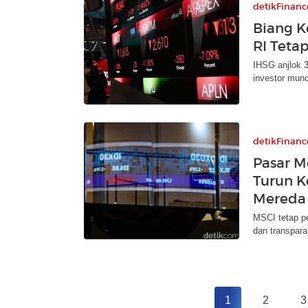
detikFinanc
Biang K
RI Teta
IHSG anjlok 
investor munc
detikFinanc
Pasar M
Turun K
Mereda
MSCI tetap pe
dan transparan
1
2
3