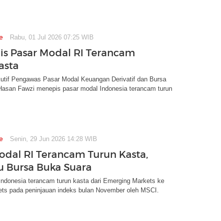
e
Rabu, 01 Jul 2026 07:25 WIB
is Pasar Modal RI Terancam
asta
utif Pengawas Pasar Modal Keuangan Derivatif dan Bursa
asan Fawzi menepis pasar modal Indonesia terancam turun
e
Senin, 29 Jun 2026 14:28 WIB
odal RI Terancam Turun Kasta,
u Bursa Buka Suara
Indonesia terancam turun kasta dari Emerging Markets ke
kets pada peninjauan indeks bulan November oleh MSCI.