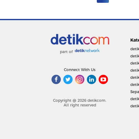
Kat
deti
part of
deti
deti
Connect With Us
deti
deti
deti
Sepa
deti
Copyright @ 2026 detikcom.
All right reserved
deti