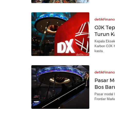
detikFinanc
OJK Tep
Turun K
Kepala Eksek
Karbon OJK H
kasta.
detikFinanc
Pasar M
Bos Bar
Pasar modal 
Frontier Mar