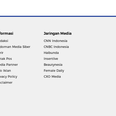
formasi
Jaringan Media
daksi
CNN Indonesia
doman Media Siber
CNBC Indonesia
rir
Haibunda
tak Pos
Insertlive
dia Partner
Beautynesia
fo Iklan
Female Daily
ivacy Policy
CXO Media
sclaimer