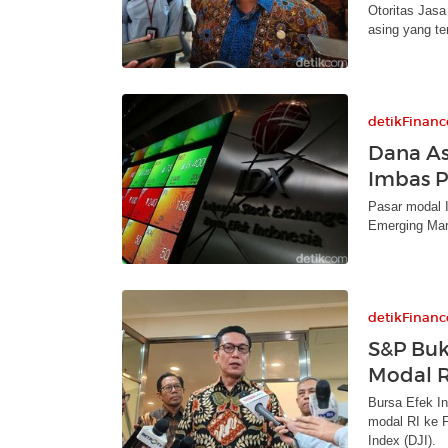
Otoritas Jasa
asing yang t
detikFinanc
Dana As
Imbas 
Pasar modal I
Emerging Mar
detikFinanc
S&P Buk
Modal R
Bursa Efek In
modal RI ke 
Index (DJI).