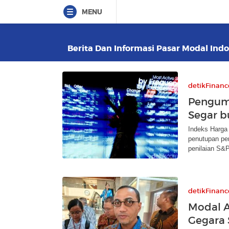
MENU
Berita Dan Informasi Pasar Modal Indo
detikFinanc
Pengum
Segar b
Indeks Harga
penutupan per
penilaian S&P
detikFinanc
Modal A
Gegara 