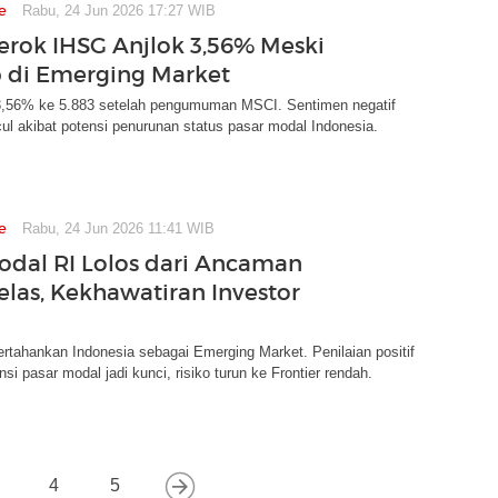
e
Rabu, 24 Jun 2026 17:27 WIB
erok IHSG Anjlok 3,56% Meski
p di Emerging Market
3,56% ke 5.883 setelah pengumuman MSCI. Sentimen negatif
ul akibat potensi penurunan status pasar modal Indonesia.
e
Rabu, 24 Jun 2026 11:41 WIB
odal RI Lolos dari Ancaman
elas, Kekhawatiran Investor
rtahankan Indonesia sebagai Emerging Market. Penilaian positif
si pasar modal jadi kunci, risiko turun ke Frontier rendah.
4
5