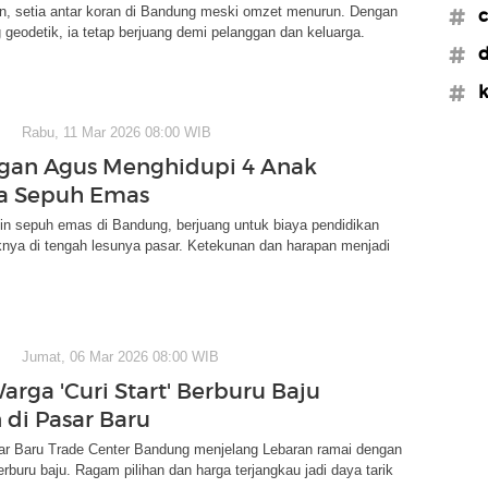
un, setia antar koran di Bandung meski omzet menurun. Dengan
#c
g geodetik, ia tetap berjuang demi pelanggan dan keluarga.
#d
#k
Rabu, 11 Mar 2026 08:00 WIB
gan Agus Menghidupi 4 Anak
sa Sepuh Emas
in sepuh emas di Bandung, berjuang untuk biaya pendidikan
nya di tengah lesunya pasar. Ketekunan dan harapan menjadi
Jumat, 06 Mar 2026 08:00 WIB
arga 'Curi Start' Berburu Baju
 di Pasar Baru
r Baru Trade Center Bandung menjelang Lebaran ramai dengan
rburu baju. Ragam pilihan dan harga terjangkau jadi daya tarik