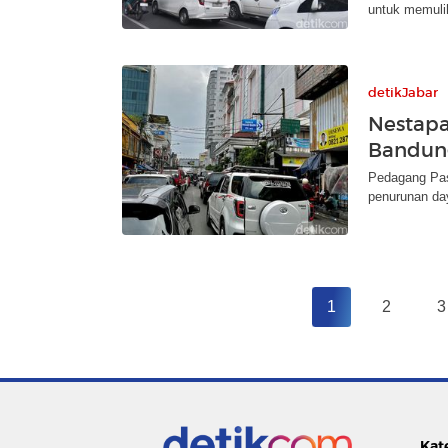
untuk memuli
detikJabar
Nestapa
Bandun
Pedagang Pas
penurunan da
1
2
3
Kat