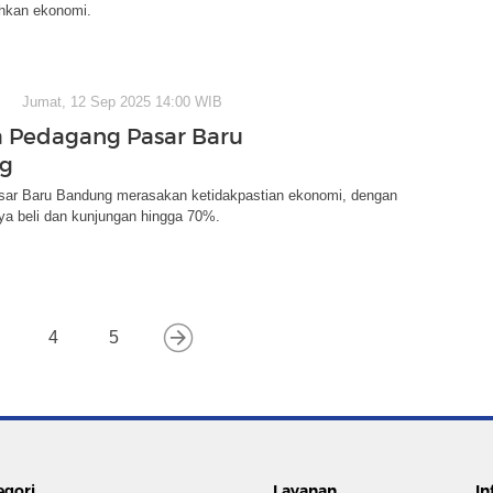
hkan ekonomi.
Jumat, 12 Sep 2025 14:00 WIB
 Pedagang Pasar Baru
g
ar Baru Bandung merasakan ketidakpastian ekonomi, dengan
ya beli dan kunjungan hingga 70%.
4
5
egori
Layanan
In