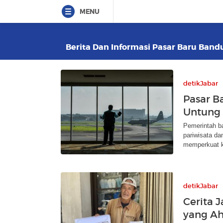
MENU
Berita Dan Informasi Pasar Baru Bandu
detikJabar
Pasar B
Untung 
Pemerintah b
pariwisata da
memperkuat k
detikJabar
Cerita 
yang Ah