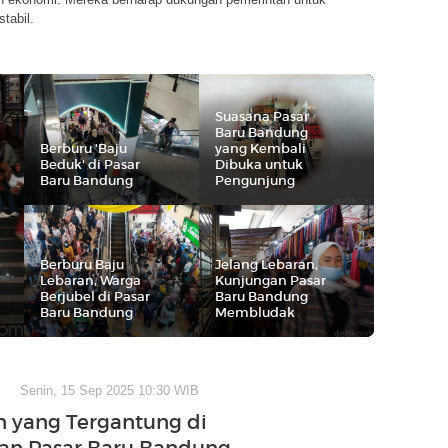
tabil.
Suasana Pasar
Baru Bandung
Berburu 'Baju
yang Kembali
Beduk' di Pasar
Dibuka untuk
Baru Bandung
Pengunjung
Berburu Baju
Jelang Lebaran,
Lebaran, Warga
Kunjungan Pasar
Berjubel di Pasar
Baru Bandung
Baru Bandung
Membludak
Senin, 15 Sep 2025 10:30 WIB
 yang Tergantung di
an Pasar Baru Bandung