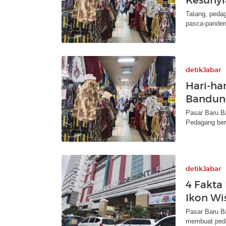
Tatang, peda
pasca-pandemi
detikJabar
Hari-ha
Bandun
Pasar Baru Ba
Pedagang berh
detikJabar
4 Fakta
Ikon Wi
Pasar Baru B
membuat peda