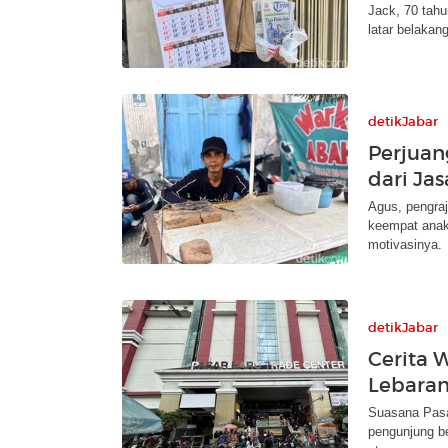
Jack, 70 tah
latar belakan
detikJabar
Perjuan
dari Ja
Agus, pengraj
keempat anak
motivasinya.
detikJabar
Cerita W
Lebaran
Suasana Pasa
pengunjung be