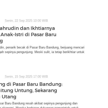
Senin, 22 Sep 2025 10:00 WIB
Bahrudin dan Ikhtiarnya
Anak-Istri di Pasar Baru
g
in, penarik becak di Pasar Baru Bandung, berjuang mencari
gah sepinya pengunjung. Meski sulit, ia tetap berikhtiar untuk
Senin, 15 Sep 2025 17:00 WIB
g di Pasar Baru Bandung:
itung Untung, Sekarang
 Utang
ar Baru Bandung resah akibat sepinya pengunjung dan
an ekonomi. Mereka berharap dukungan pemerintah untuk