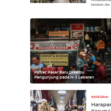
bertahan dan s
Potret Pasar Baru Diserbu
Pengunjung pada H-3 Lebaran
detikJabar
Harapan
Kesunyi