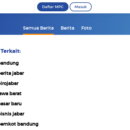
Daftar MPC
Masuk
Semua Berita
Berita
Foto
Terkait:
bandung
erita jabar
irojabar
awa barat
asar baru
isnis jabar
emkot bandung