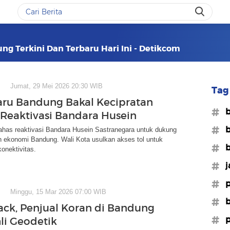
ng Terkini Dan Terbaru Hari Ini - Detikcom
Jumat, 29 Mei 2026 20:30 WIB
Tag 
aru Bandung Bakal Kecipratan
#
Reaktivasi Bandara Husein
#b
ahas reaktivasi Bandara Husein Sastranegara untuk dukung
n ekonomi Bandung. Wali Kota usulkan akses tol untuk
#b
onektivitas.
#j
#p
Minggu, 15 Mar 2026 07:00 WIB
#b
Jack, Penjual Koran di Bandung
#p
li Geodetik