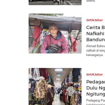
utama.
detikJabar
Cerita 
Nafkahi 
Bandun
Ahmad Bahrud
nafkah di ten
keluarganya.
detikJabar
Pedagan
Dulu Ng
Ngitung
Pedagang Pas
ketidakpasti