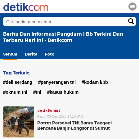
Berita Dan Informasi Pangdam I Bb Terkini Dan
Terbaru Hari Ini - Detikcom
Semua
Berita
Foto
Tag Terkait:
#deli serdang
#penyerangan tni
#kodam i/bb
#oknum tni
#tni
#kasus hukum
detikSumut
Rabu, 03 Des 2025 17:10 WIB
Potret Personel TNI Bantu Tangani
Bencana Banjir-Longsor di Sumut