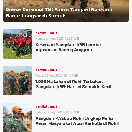
Potret Personel TNI Bantu Tangani Bencana
Banjir-Longsor di Sumut
detikSumut
Kamis, 14 Agu 2025 23:01 WIB
Keseruan Pangdam I/BB Lomba
Agustusan Bareng Anggota
detikSumut
Rabu, 06 Agu 2025 09:46 WIB
1.098 Ha Lahan di Rohil Terbakar,
Pangdam I/BB: Hari Ini Semakin Kecil
detikSumut
Selasa, 05 Agu 2025 17:36 WIB
Pangdam-Wabup Rohil Ungkap Perlu
Peran Masyarakat Atasi Karhutla di Rohil