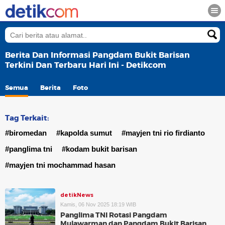
Berita Dan Informasi Pangdam Bukit Barisan
Terkini Dan Terbaru Hari Ini - Detikcom
Semua
Berita
Foto
Tag Terkait:
#biromedan
#kapolda sumut
#mayjen tni rio firdianto
#panglima tni
#kodam bukit barisan
#mayjen tni mochammad hasan
detikNews
Kamis, 06 Nov 2025 18:19 WIB
Panglima TNI Rotasi Pangdam
Mulawarman dan Pangdam Bukit Barisan