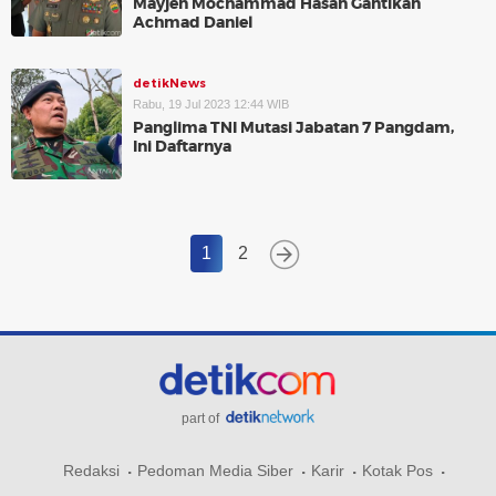
Mayjen Mochammad Hasan Gantikan
Achmad Daniel
detikNews
Rabu, 19 Jul 2023 12:44 WIB
Panglima TNI Mutasi Jabatan 7 Pangdam,
Ini Daftarnya
1
2
part of
Redaksi
Pedoman Media Siber
Karir
Kotak Pos