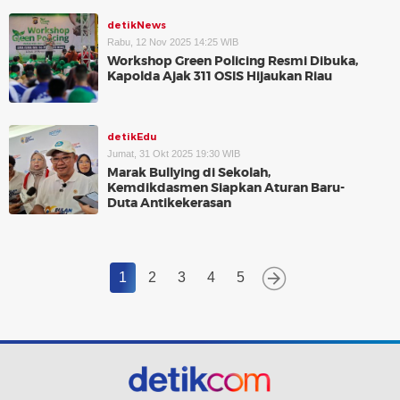
detikNews
Rabu, 12 Nov 2025 14:25 WIB
Workshop Green Policing Resmi Dibuka,
Kapolda Ajak 311 OSIS Hijaukan Riau
detikEdu
Jumat, 31 Okt 2025 19:30 WIB
Marak Bullying di Sekolah,
Kemdikdasmen Siapkan Aturan Baru-
Duta Antikekerasan
1
2
3
4
5