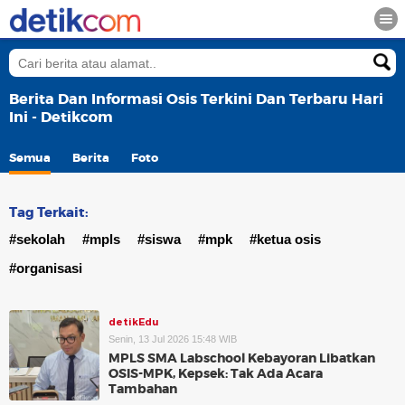
Berita Dan Informasi Osis Terkini Dan Terbaru Hari
Ini - Detikcom
Semua
Berita
Foto
Tag Terkait:
#sekolah
#mpls
#siswa
#mpk
#ketua osis
#organisasi
detikEdu
Senin, 13 Jul 2026 15:48 WIB
MPLS SMA Labschool Kebayoran Libatkan
OSIS-MPK, Kepsek: Tak Ada Acara
Tambahan