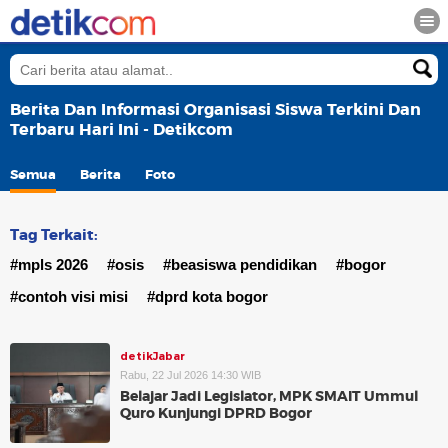
Berita Dan Informasi Organisasi Siswa Terkini Dan
Terbaru Hari Ini - Detikcom
Semua
Berita
Foto
Tag Terkait:
#mpls 2026
#osis
#beasiswa pendidikan
#bogor
#contoh visi misi
#dprd kota bogor
detikJabar
Rabu, 22 Jul 2026 14:30 WIB
Belajar Jadi Legislator, MPK SMAIT Ummul
Quro Kunjungi DPRD Bogor