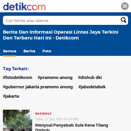
Berita Dan Informasi Operasi Lintas Jaya Terkini
Dan Terbaru Hari Ini - Detikcom
Semua
Berita
Foto
Tag Terkait:
#fotodetikcom
#pramono anung
#dishub dki
#gubernur jakarta pramono anung
#jabodetabek
#jakarta
detikHot
Sabtu, 27 Sep 2025 05:10 WIB
Menyoal Penyebab Sule Kena Tilang
Dishub