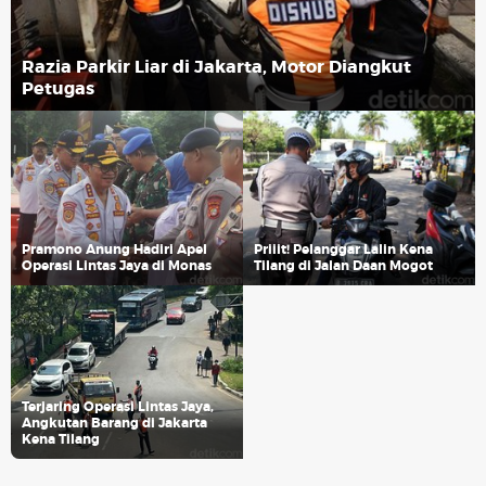
Razia Parkir Liar di Jakarta, Motor Diangkut
Petugas
Pramono Anung Hadiri Apel
Priiit! Pelanggar Lalin Kena
Operasi Lintas Jaya di Monas
Tilang di Jalan Daan Mogot
Terjaring Operasi Lintas Jaya,
Angkutan Barang di Jakarta
Kena Tilang