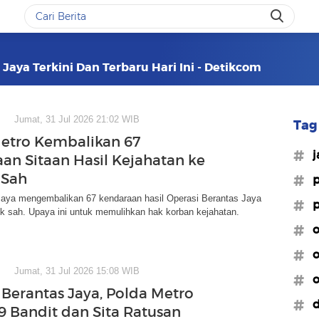
 Jaya Terkini Dan Terbaru Hari Ini - Detikcom
Jumat, 31 Jul 2026 21:02 WIB
Tag 
etro Kembalikan 67
#j
an Sitaan Hasil Kejahatan ke
 Sah
#p
Jaya mengembalikan 67 kendaraan hasil Operasi Berantas Jaya
#p
k sah. Upaya ini untuk memulihkan hak korban kejahatan.
#o
#o
Jumat, 31 Jul 2026 15:08 WIB
#o
 Berantas Jaya, Polda Metro
#d
29 Bandit dan Sita Ratusan