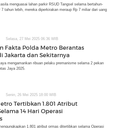
sila menguasai lahan parkir RSUD Tangsel selama bertahun-
r 7 tahun lebih, mereka diperkirakan meraup Rp 7 miliar dari uang
Selasa, 27 Mei 2025 06:36 WIB
n Fakta Polda Metro Berantas
i Jakarta dan Sekitarnya
Jaya mengamankan ribuan pelaku premanisme selama 2 pekan
ntas Jaya 2025.
Senin, 26 Mei 2025 18:00 WIB
etro Tertibkan 1.801 Atribut
elama 14 Hari Operasi
s
mengungkapkan 1.801 atribut ormas ditertibkan selama Operasi