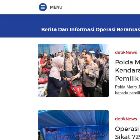
MENU
Berita Dan Informasi Operasi Berantas
detikNews
Polda M
Kendara
Pemilik
Polda Metro 
kepada pemili
detikNews
Operasi
Sikat 7