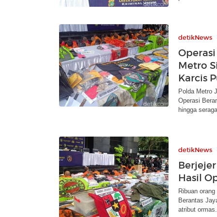
detikNews
Operasi
Metro S
Karcis P
Polda Metro 
Operasi Beran
hingga serag
detikNews
Berjeje
Hasil O
Ribuan orang
Berantas Jaya
atribut ormas.