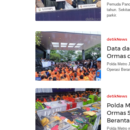
Pemuda Panca
tahun. Sekita
parkir.
detikNews
Data da
Ormas d
Polda Metro 
Operasi Bera
detikNews
Polda M
Ormas S
Beranta
Polda Metro 