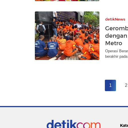
detikNews
Geromb
dengan 
Metro
Operasi Beran
berakhir pada
1
2
Kat