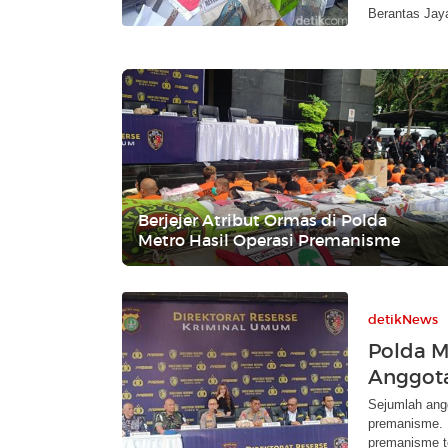
Berantas Jaya
Berjejer Atribut Ormas di Polda
Metro Hasil Operasi Premanisme
detikNews
Polda M
Anggot
Sejumlah angg
premanisme. P
premanisme t