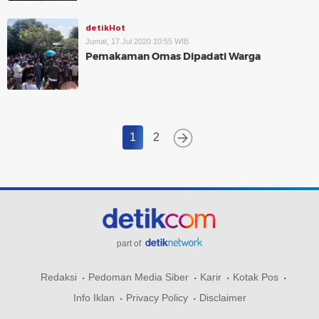
detikHot
Jumat, 17 Jul 2020 10:55 WIB
Pemakaman Omas Dipadati Warga
1
2
part of
Redaksi
Pedoman Media Siber
Karir
Kotak Pos
Info Iklan
Privacy Policy
Disclaimer