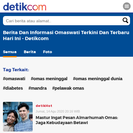
Berita Dan Informasi Omaswati Terkini Dan Terbaru
Hari Ini - Detikcom
Semua
Berita
Foto
Tag Terkait:
#omaswati
#omas meninggal
#omas meninggal dunia
#diabetes
#mandra
#pelawak omas
detikHot
Jumat, 14 Agu 2020 20:16 WIB
Mastur Ingat Pesan Almarhumah Omas:
Jaga Kebudayaan Betawi