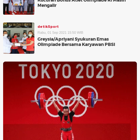
Kucuran Bonus Atlet Olimpiade RI Masih
Mengalir
detikSport
Rabu, 01 Sep 2021 15:50 WIB
Greysia/Apriyani Syukuran Emas
Olimpiade Bersama Karyawan PBSI