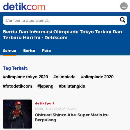
Berita Dan Informasi Olimpiade Tokyo Terkini Dan
Terbaru Hari Ini - Detikcom
Semua
Berita
Foto
Tag Terkait:
#olimpiade tokyo 2020
#olimpiade
#olimpiade 2020
#fotodetikcom
#jepang
#bulutangkis
detikSport
Sabtu, 09 Jul 2022 08:15 WIB
Obituari Shinzo Abe: Super Mario itu
Berpulang