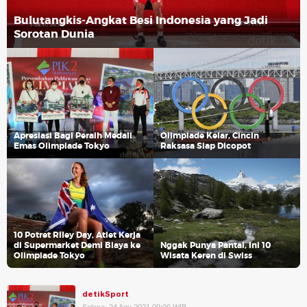
Bulutangkis-Angkat Besi Indonesia yang Jadi
Sorotan Dunia
Apresiasi Bagi Peraih Medali
Olimpiade Kelar, Cincin
Emas Olimpiade Tokyo
Raksasa Siap Dicopot
10 Potret Riley Day, Atlet Kerja
di Supermarket Demi Biaya ke
Nggak Punya Pantai, Ini 10
Olimpiade Tokyo
Wisata Keren di Swiss
detikSport