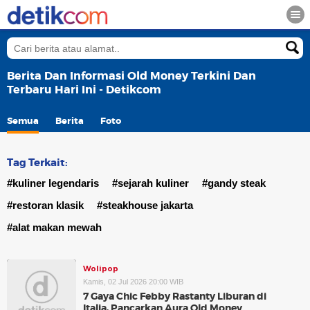
Berita Dan Informasi Old Money Terkini Dan
Terbaru Hari Ini - Detikcom
Semua
Berita
Foto
Tag Terkait:
#kuliner legendaris
#sejarah kuliner
#gandy steak
#restoran klasik
#steakhouse jakarta
#alat makan mewah
Wolipop
Kamis, 02 Jul 2026 20:00 WIB
7 Gaya Chic Febby Rastanty Liburan di
Italia, Pancarkan Aura Old Money