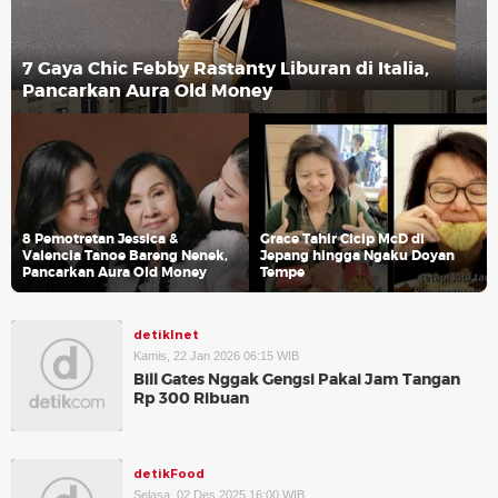
7 Gaya Chic Febby Rastanty Liburan di Italia,
Pancarkan Aura Old Money
8 Pemotretan Jessica &
Grace Tahir Cicip McD di
Valencia Tanoe Bareng Nenek,
Jepang hingga Ngaku Doyan
Pancarkan Aura Old Money
Tempe
detikInet
Kamis, 22 Jan 2026 06:15 WIB
Bill Gates Nggak Gengsi Pakai Jam Tangan
Rp 300 Ribuan
detikFood
Selasa, 02 Des 2025 16:00 WIB