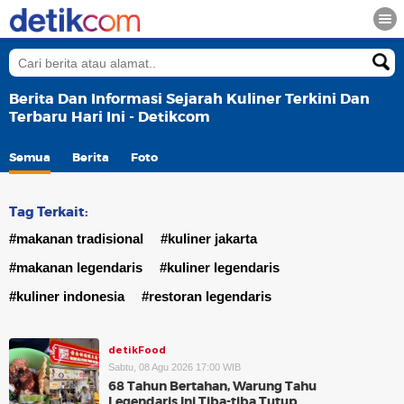
Berita Dan Informasi Sejarah Kuliner Terkini Dan
Terbaru Hari Ini - Detikcom
Semua
Berita
Foto
Tag Terkait:
#makanan tradisional
#kuliner jakarta
#makanan legendaris
#kuliner legendaris
#kuliner indonesia
#restoran legendaris
detikFood
Sabtu, 08 Agu 2026 17:00 WIB
68 Tahun Bertahan, Warung Tahu
Legendaris Ini Tiba-tiba Tutup