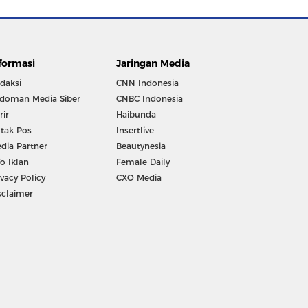
formasi
Jaringan Media
daksi
CNN Indonesia
doman Media Siber
CNBC Indonesia
rir
Haibunda
tak Pos
Insertlive
dia Partner
Beautynesia
fo Iklan
Female Daily
ivacy Policy
CXO Media
sclaimer