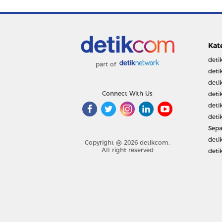
Kat
deti
part of
deti
deti
Connect With Us
deti
deti
deti
Sepa
deti
Copyright @ 2026 detikcom.
All right reserved
deti