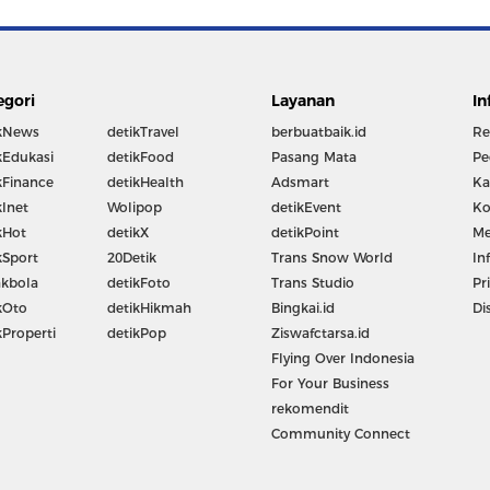
egori
Layanan
In
kNews
detikTravel
berbuatbaik.id
Re
kEdukasi
detikFood
Pasang Mata
Pe
kFinance
detikHealth
Adsmart
Ka
kInet
Wolipop
detikEvent
Ko
kHot
detikX
detikPoint
Me
kSport
20Detik
Trans Snow World
In
kbola
detikFoto
Trans Studio
Pr
kOto
detikHikmah
Bingkai.id
Di
kProperti
detikPop
Ziswafctarsa.id
Flying Over Indonesia
For Your Business
rekomendit
Community Connect