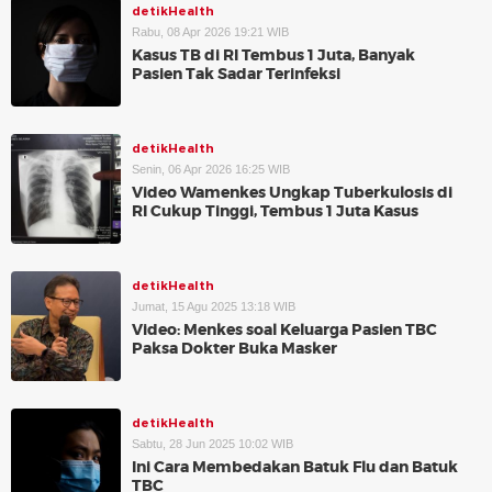
detikHealth
Rabu, 08 Apr 2026 19:21 WIB
Kasus TB di RI Tembus 1 Juta, Banyak
Pasien Tak Sadar Terinfeksi
detikHealth
Senin, 06 Apr 2026 16:25 WIB
Video Wamenkes Ungkap Tuberkulosis di
RI Cukup Tinggi, Tembus 1 Juta Kasus
detikHealth
Jumat, 15 Agu 2025 13:18 WIB
Video: Menkes soal Keluarga Pasien TBC
Paksa Dokter Buka Masker
detikHealth
Sabtu, 28 Jun 2025 10:02 WIB
Ini Cara Membedakan Batuk Flu dan Batuk
TBC