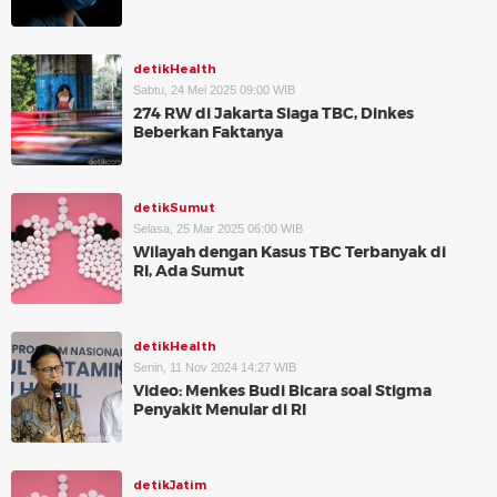
detikHealth
Sabtu, 24 Mei 2025 09:00 WIB
274 RW di Jakarta Siaga TBC, Dinkes
Beberkan Faktanya
detikSumut
Selasa, 25 Mar 2025 06:00 WIB
Wilayah dengan Kasus TBC Terbanyak di
RI, Ada Sumut
detikHealth
Senin, 11 Nov 2024 14:27 WIB
Video: Menkes Budi Bicara soal Stigma
Penyakit Menular di RI
detikJatim