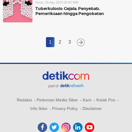
Senin, 05 Agu 2024 06:00 WIB
Tuberkulosis: Gejala, Penyebab,
Pemeriksaan hingga Pengobatan
1
2
3
part of
Redaksi
Pedoman Media Siber
Karir
Kotak Pos
Info Iklan
Privacy Policy
Disclaimer