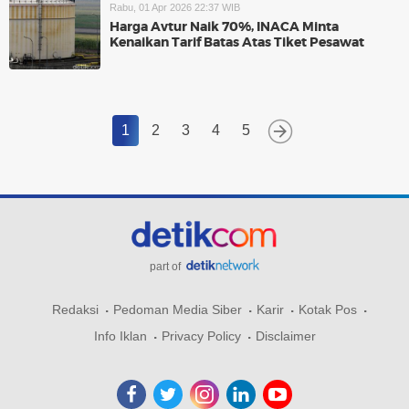
Rabu, 01 Apr 2026 22:37 WIB
Harga Avtur Naik 70%, INACA Minta
Kenaikan Tarif Batas Atas Tiket Pesawat
1
2
3
4
5
part of
Redaksi
Pedoman Media Siber
Karir
Kotak Pos
Info Iklan
Privacy Policy
Disclaimer