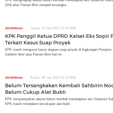
KPK mengungkap alasan belum kembali menetapkan eks Gubernur Kaliman
(SN) alias Paman Birin menjadi tersangka.
detikNews
Jumat, 10 Jan 2025 13:16 WIB
KPK Panggil Ketua DPRD Kalsel-Eks Sopir 
Terkait Kasus Suap Proyek
KPK masih mengusut kasus dugaan suap proyek di lingkungan Pemprov 
Sahbirin Noor atau Paman Birin hari ini.
detikNews
Kamis, 09 Jan 2025 03:14 WIB
Belum Tersangkakan Kembali Sahbirin Noo
Belum Cukup Alat Bukti
KPK menyampaikan alasan belum kembali menetapkan eks Gubernur Kalse
KPK masih mendalami kecukupan alat bukti.