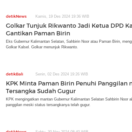
detikNews
Kamis, 19 Des 2024 19:36 WIB
Golkar Tunjuk Rikwanto Jadi Ketua DPD Ka
Gantikan Paman Birin
Eks Gubernur Kalimantan Selatan, Sahbirin Noor atau Paman Birin, mengu
Golkar Kalsel. Golkar menunjuk Rikwanto.
detikBali
Senin, 02 Des 2024 19:26 WIB
KPK Minta Paman Birin Penuhi Panggilan m
Tersangka Sudah Gugur
KPK mengingatkan mantan Gubernur Kalimantan Selatan Sahbirin Noor a
panggilan meski status tersangkanya telah gugur.
detikNews
Sabtu, 30 Nov 2024 08:40 WIB