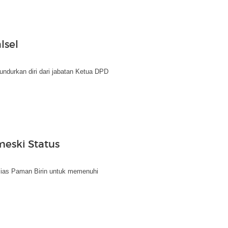
lsel
ndurkan diri dari jabatan Ketua DPD
eski Status
lias Paman Birin untuk memenuhi