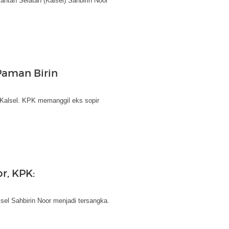
tan Selatan (Kalsel) Sahbirin Noor
Paman Birin
Kalsel. KPK memanggil eks sopir
r, KPK:
l Sahbirin Noor menjadi tersangka.