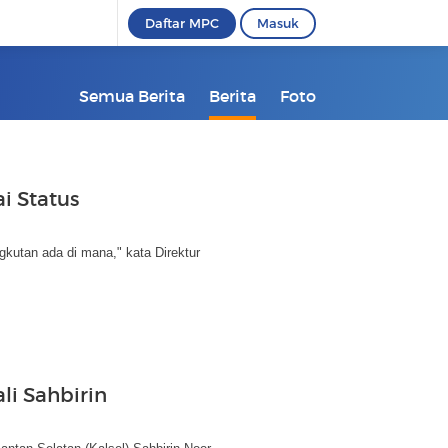
Daftar MPC
Masuk
Semua Berita
Berita
Foto
i Status
kutan ada di mana," kata Direktur
i Sahbirin