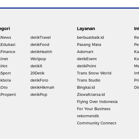
egori
Layanan
In
kNews
detikTravel
berbuatbaik.id
Re
kEdukasi
detikFood
Pasang Mata
Pe
kFinance
detikHealth
Adsmart
Ka
kInet
Wolipop
detikEvent
Ko
kHot
detikX
detikPoint
Me
kSport
20Detik
Trans Snow World
In
kbola
detikFoto
Trans Studio
Pr
kOto
detikHikmah
Bingkai.id
Di
kProperti
detikPop
Ziswafctarsa.id
Flying Over Indonesia
For Your Business
rekomendit
Community Connect