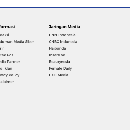
formasi
Jaringan Media
daksi
CNN Indonesia
doman Media Siber
CNBC Indonesia
rir
Haibunda
tak Pos
Insertlive
dia Partner
Beautynesia
fo Iklan
Female Daily
ivacy Policy
CXO Media
sclaimer