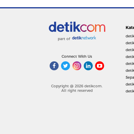
Kat
deti
part of
deti
deti
Connect With Us
deti
deti
deti
Sepa
deti
Copyright @ 2026 detikcom.
All right reserved
deti