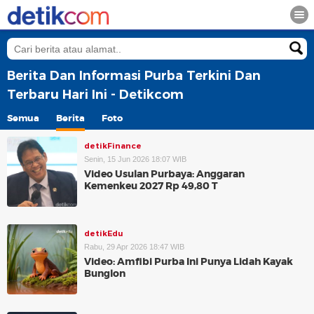
Berita Dan Informasi Purba Terkini Dan
Terbaru Hari Ini - Detikcom
Semua
Berita
Foto
detikFinance
Senin, 15 Jun 2026 18:07 WIB
Video Usulan Purbaya: Anggaran
Kemenkeu 2027 Rp 49,80 T
detikEdu
Rabu, 29 Apr 2026 18:47 WIB
Video: Amfibi Purba Ini Punya Lidah Kayak
Bunglon