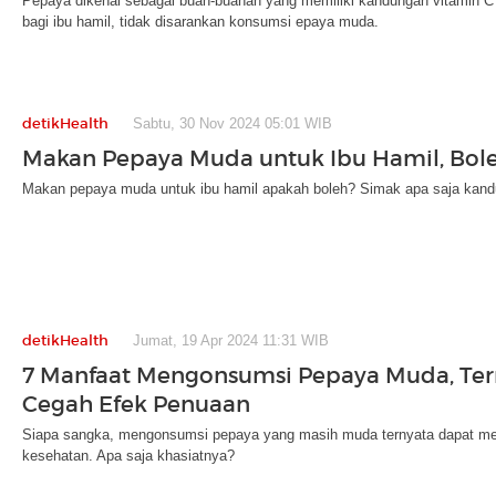
Pepaya dikenal sebagai buah-buahan yang memiliki kandungan vitamin C
bagi ibu hamil, tidak disarankan konsumsi epaya muda.
detikHealth
Sabtu, 30 Nov 2024 05:01 WIB
Makan Pepaya Muda untuk Ibu Hamil, Bol
Makan pepaya muda untuk ibu hamil apakah boleh? Simak apa saja kandu
detikHealth
Jumat, 19 Apr 2024 11:31 WIB
7 Manfaat Mengonsumsi Pepaya Muda, Te
Cegah Efek Penuaan
Siapa sangka, mengonsumsi pepaya yang masih muda ternyata dapat me
kesehatan. Apa saja khasiatnya?