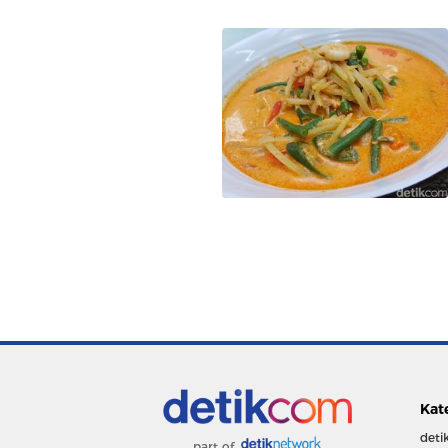
Kat
deti
part of