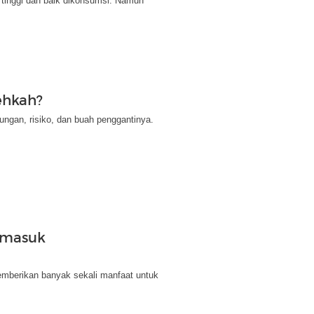
 tinggi dan baik dikonsumsi. Namun
ehkah?
ngan, risiko, dan buah penggantinya.
rmasuk
mberikan banyak sekali manfaat untuk