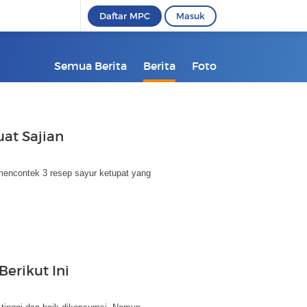
Daftar MPC
Masuk
Semua Berita
Berita
Foto
at Sajian
 mencontek 3 resep sayur ketupat yang
erikut Ini