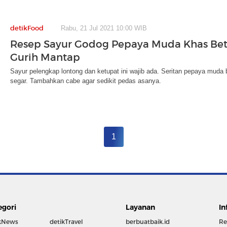
detikFood
Rabu, 21 Jul 2021 10:00 WIB
Resep Sayur Godog Pepaya Muda Khas Be
Gurih Mantap
Sayur pelengkap lontong dan ketupat ini wajib ada. Seritan pepaya muda
segar. Tambahkan cabe agar sedikit pedas asanya.
1
egori
Layanan
In
kNews
detikTravel
berbuatbaik.id
Re