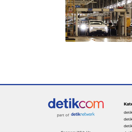
Kat
deti
part of
deti
deti