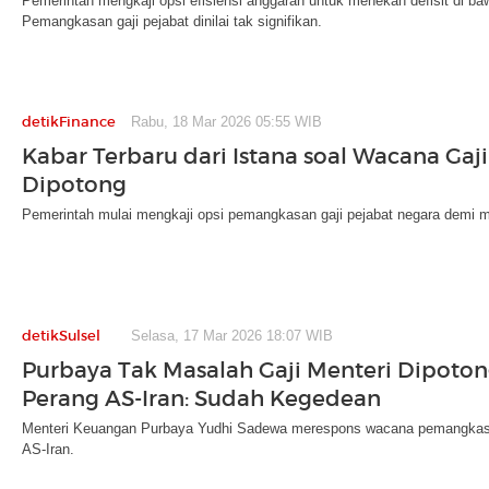
Pemerintah mengkaji opsi efisiensi anggaran untuk menekan defisit di b
Pemangkasan gaji pejabat dinilai tak signifikan.
detikFinance
Rabu, 18 Mar 2026 05:55 WIB
Kabar Terbaru dari Istana soal Wacana Gaji
Dipotong
Pemerintah mulai mengkaji opsi pemangkasan gaji pejabat negara dem
detikSulsel
Selasa, 17 Mar 2026 18:07 WIB
Purbaya Tak Masalah Gaji Menteri Dipoto
Perang AS-Iran: Sudah Kegedean
Menteri Keuangan Purbaya Yudhi Sadewa merespons wacana pemangkasan
AS-Iran.