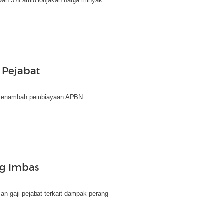
awah 3% amid lonjakan harga minyak.
 Pejabat
i menambah pembiayaan APBN.
ng Imbas
 gaji pejabat terkait dampak perang