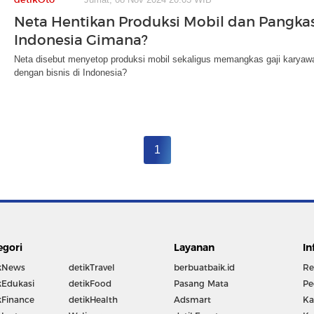
Neta Hentikan Produksi Mobil dan Pangkas 
Indonesia Gimana?
Neta disebut menyetop produksi mobil sekaligus memangkas gaji karyaw
dengan bisnis di Indonesia?
1
egori
Layanan
In
kNews
detikTravel
berbuatbaik.id
Re
kEdukasi
detikFood
Pasang Mata
Pe
kFinance
detikHealth
Adsmart
Ka