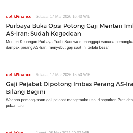
detikFinance
Selasa, 17 Mar 2026 16:40 WIB
Purbaya Buka Opsi Potong Gaji Menteri I
AS-Iran: Sudah Kegedean
Menteri Keuangan Purbaya Yudhi Sadewa menanggapi wacana pemangkas
dampak perang AS-Iran, menyebut gaji saat ini terlalu besar.
detikFinance
Selasa, 17 Mar 2026 15:50 WIB
Gaji Pejabat Dipotong Imbas Perang AS-Ira
Bilang Begini
Wacana pemangkasan gaji pejabat mengemuka usai dipaparkan Presiden 
pekan lalu.
detikOto
Jumat, 08 Nov 2024 20:03 WIB