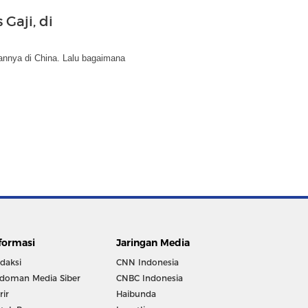
Gaji, di
annya di China. Lalu bagaimana
formasi
Jaringan Media
daksi
CNN Indonesia
doman Media Siber
CNBC Indonesia
rir
Haibunda