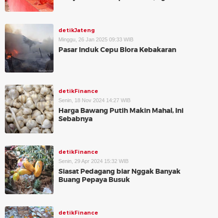
detikJateng
Minggu, 26 Jan 2025 09:33 WIB
Pasar Induk Cepu Blora Kebakaran
detikFinance
Senin, 18 Nov 2024 14:27 WIB
Harga Bawang Putih Makin Mahal, Ini
Sebabnya
detikFinance
Senin, 29 Apr 2024 15:32 WIB
Siasat Pedagang biar Nggak Banyak
Buang Pepaya Busuk
detikFinance