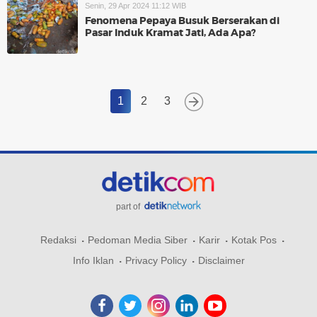
Senin, 29 Apr 2024 11:12 WIB
Fenomena Pepaya Busuk Berserakan di
Pasar Induk Kramat Jati, Ada Apa?
1
2
3
part of
Redaksi
Pedoman Media Siber
Karir
Kotak Pos
Info Iklan
Privacy Policy
Disclaimer