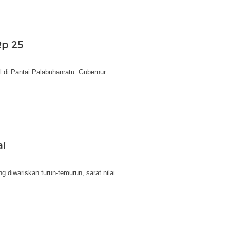
Rp 25
l di Pantai Palabuhanratu. Gubernur
ai
 diwariskan turun-temurun, sarat nilai