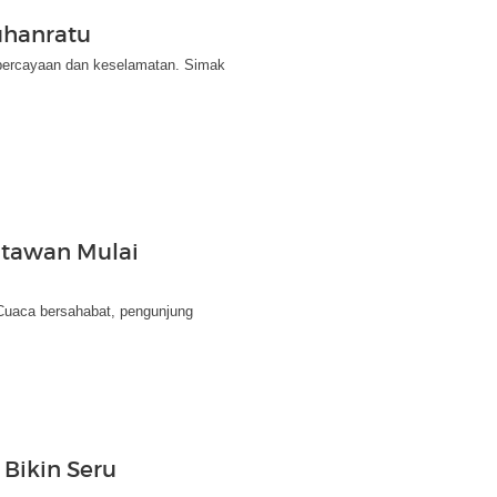
uhanratu
epercayaan dan keselamatan. Simak
atawan Mulai
. Cuaca bersahabat, pengunjung
 Bikin Seru