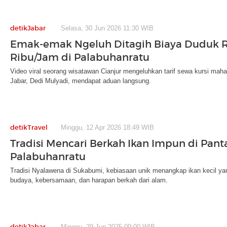
detikJabar
Selasa, 30 Jun 2026 11:30 WIB
Emak-emak Ngeluh Ditagih Biaya Duduk 
Ribu/Jam di Palabuhanratu
Video viral seorang wisatawan Cianjur mengeluhkan tarif sewa kursi maha
Jabar, Dedi Mulyadi, mendapat aduan langsung.
detikTravel
Minggu, 12 Apr 2026 18:49 WIB
Tradisi Mencari Berkah Ikan Impun di Pant
Palabuhanratu
Tradisi Nyalawena di Sukabumi, kebiasaan unik menangkap ikan kecil yang
budaya, kebersamaan, dan harapan berkah dari alam.
detikJabar
Minggu, 29 Jun 2025 09:00 WIB