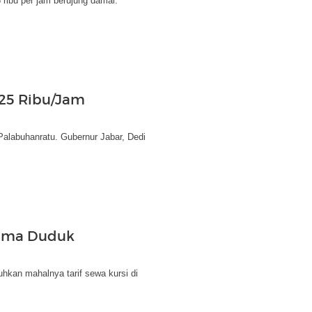
ribu per jam berujung damai.
 25 Ribu/Jam
 Palabuhanratu. Gubernur Jabar, Dedi
uma Duduk
uhkan mahalnya tarif sewa kursi di