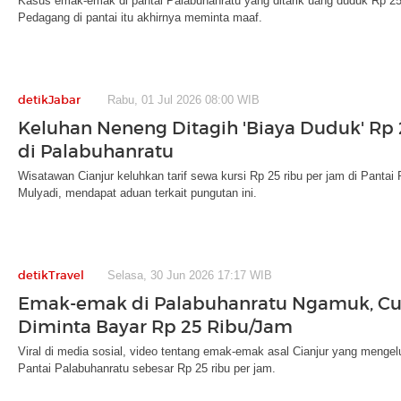
Kasus emak-emak di pantai Palabuhanratu yang ditarik uang duduk Rp 25 
Pedagang di pantai itu akhirnya meminta maaf.
detikJabar
Rabu, 01 Jul 2026 08:00 WIB
Keluhan Neneng Ditagih 'Biaya Duduk' Rp
di Palabuhanratu
Wisatawan Cianjur keluhkan tarif sewa kursi Rp 25 ribu per jam di Pantai
Mulyadi, mendapat aduan terkait pungutan ini.
detikTravel
Selasa, 30 Jun 2026 17:17 WIB
Emak-emak di Palabuhanratu Ngamuk, C
Diminta Bayar Rp 25 Ribu/Jam
Viral di media sosial, video tentang emak-emak asal Cianjur yang mengel
Pantai Palabuhanratu sebesar Rp 25 ribu per jam.