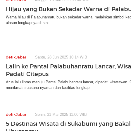
Hijau yang Bukan Sekadar Warna di Palab
Warna hijau di Palabuhanratu bukan sekadar warna, melainkan simbol k
ulasan lengkapnya di sini.
detikJabar
Sabtu, 28 Jun 2025 10:14 WIB
Lalin ke Pantai Palabuhanratu Lancar, Wis
Padati Citepus
Arus lalu lintas menuju Pantai Palabuhanratu lancar, dipadati wisatawan
menikmati suasana nyaman dan fasilitas lengkap.
detikJabar
Senin, 31 Mar 2025 11:00 WIB
5 Destinasi Wisata di Sukabumi yang Bakal