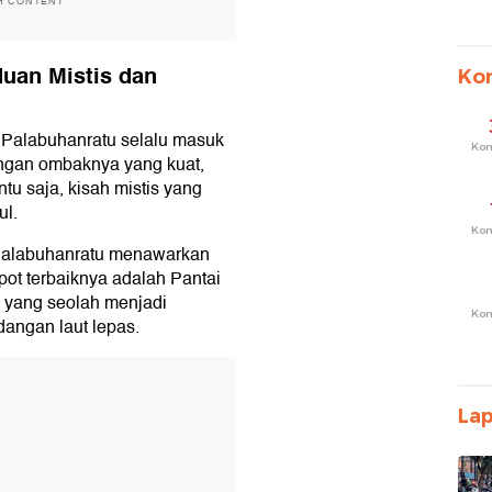
H CONTENT
duan Mistis dan
Ko
i Palabuhanratu selalu masuk
Ko
dengan ombaknya yang kuat,
tu saja, kisah mistis yang
ul.
Ko
 Palabuhanratu menawarkan
pot terbaiknya adalah Pantai
 yang seolah menjadi
Ko
angan laut lepas.
T
La