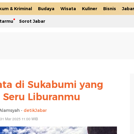
kum & Kriminal
Budaya
Wisata
Kuliner
Bisnis
Jaba
itarmu
Sorot Jabar
sata di Sukabumi yang
n Seru Liburanmu
Alamsyah -
detikJabar
 31 Mar 2025 11:00 WIB