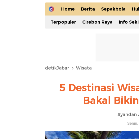
Home
Berita
Sepakbola
Hu
Terpopuler
Cirebon Raya
Info Sek
detikJabar
Wisata
5 Destinasi Wi
Bakal Biki
Syahdan 
Senin,