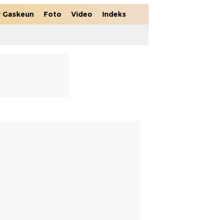
r Gaskeun
Foto
Video
Indeks