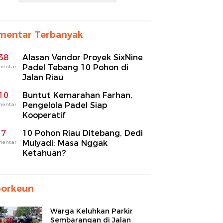
mentar Terbanyak
38
Alasan Vendor Proyek SixNine
Padel Tebang 10 Pohon di
mentar
Jalan Riau
10
Buntut Kemarahan Farhan,
Pengelola Padel Siap
mentar
Kooperatif
7
10 Pohon Riau Ditebang, Dedi
Mulyadi: Masa Nggak
mentar
Ketahuan?
porkeun
Warga Keluhkan Parkir
Sembarangan di Jalan