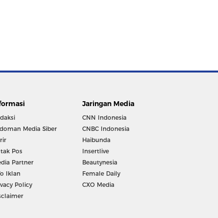
formasi
Jaringan Media
daksi
CNN Indonesia
doman Media Siber
CNBC Indonesia
rir
Haibunda
tak Pos
Insertlive
dia Partner
Beautynesia
fo Iklan
Female Daily
ivacy Policy
CXO Media
sclaimer