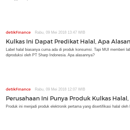
detikFinance
Rabu, 09 Mei 2018 13:47 WIB
Kulkas Ini Dapat Predikat Halal, Apa Alasa
Label halal biasanya cuma ada di produk konsumsi. Tapi MUI memberi lab
diproduksi oleh PT Sharp Indonesia. Apa alasannya?
detikFinance
Rabu, 09 Mei 2018 12:07 WIB
Perusahaan Ini Punya Produk Kulkas Halal,
Produk ini menjadi produk elektronik pertama yang disertifikasi halal oleh