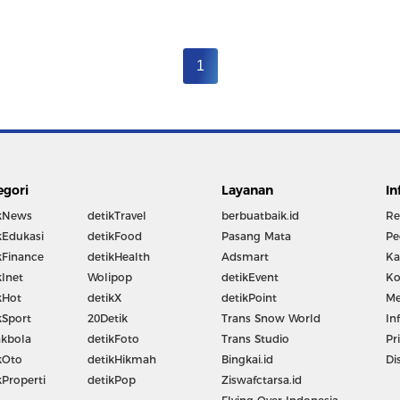
1
egori
Layanan
In
kNews
detikTravel
berbuatbaik.id
Re
kEdukasi
detikFood
Pasang Mata
Pe
kFinance
detikHealth
Adsmart
Ka
kInet
Wolipop
detikEvent
Ko
kHot
detikX
detikPoint
Me
kSport
20Detik
Trans Snow World
In
kbola
detikFoto
Trans Studio
Pr
kOto
detikHikmah
Bingkai.id
Di
kProperti
detikPop
Ziswafctarsa.id