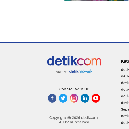
Kat
deti
part of
deti
deti
Connect With Us
deti
deti
deti
Sepa
deti
Copyright @ 2026 detikcom.
All right reserved
deti