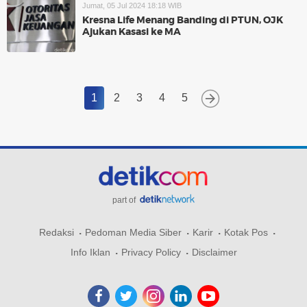
Jumat, 05 Jul 2024 18:18 WIB
Kresna Life Menang Banding di PTUN, OJK
Ajukan Kasasi ke MA
1
2
3
4
5
part of
Redaksi
Pedoman Media Siber
Karir
Kotak Pos
Info Iklan
Privacy Policy
Disclaimer