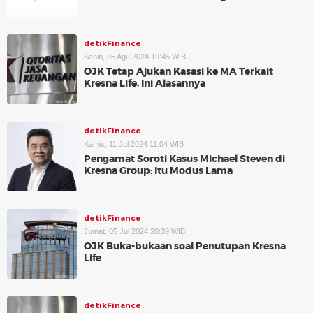
detikFinance
Senin, 05 Agu 2024 19:45 WIB
OJK Tetap Ajukan Kasasi ke MA Terkait
Kresna Life, Ini Alasannya
detikFinance
Kamis, 11 Jul 2024 11:04 WIB
Pengamat Soroti Kasus Michael Steven di
Kresna Group: Itu Modus Lama
detikFinance
Jumat, 05 Jul 2024 20:39 WIB
OJK Buka-bukaan soal Penutupan Kresna
Life
detikFinance