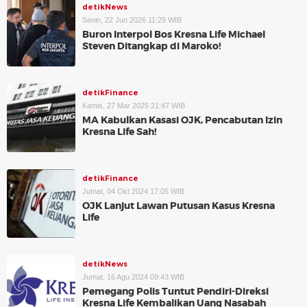
detikNews
Senin, 22 Jun 2026 11:29 WIB
Buron Interpol Bos Kresna Life Michael
Steven Ditangkap di Maroko!
detikFinance
Kamis, 27 Mar 2025 21:47 WIB
MA Kabulkan Kasasi OJK, Pencabutan Izin
Kresna Life Sah!
detikFinance
Jumat, 04 Okt 2024 17:05 WIB
OJK Lanjut Lawan Putusan Kasus Kresna
Life
detikNews
Jumat, 16 Agu 2024 09:43 WIB
Pemegang Polis Tuntut Pendiri-Direksi
Kresna Life Kembalikan Uang Nasabah