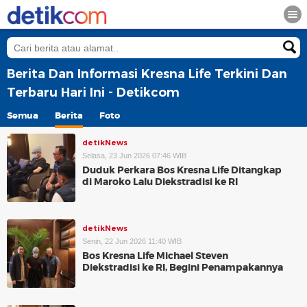
Berita Dan Informasi Kresna Life Terkini Dan
Terbaru Hari Ini - Detikcom
Semua
Berita
Foto
detikNews
Selasa, 23 Jun 2026 07:46 WIB
Duduk Perkara Bos Kresna Life Ditangkap
di Maroko Lalu Diekstradisi ke RI
detikNews
Senin, 22 Jun 2026 11:40 WIB
Bos Kresna Life Michael Steven
Diekstradisi ke RI, Begini Penampakannya